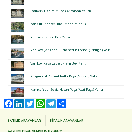
Sadberk Hanım Müzesi (Azaryan Yalısı)
Kandilli Prenses İkbal Moneim Yalısı
Yeniköy Tahsin Bey Yalısı
Yeniköy Şehzade Burhanettin Efendi (Erbilgin) Yalısı
Vaniköy Recaizade Ekrem Bey Yalısı
Kuzguncuk Ahmet Fethi Paşa (Mocan) Yalısı
Kanlıca Yedi Sekiz Hasan Paşa (Asaf Paşa) Yalısı
Facebook
LinkedIn
Twitter
WhatsApp
Telegram
Share
SATILIK ARAYANLAR
KİRALIK ARAYANLAR
GAYRIMENKUL ALMAK ISTIYORUM