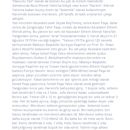
”Havuzlu Yalı” olarak da bilinen bu yalı iki bölüm halindedir.
Zamanında Abut Efendi Yalısı’na bitişik olan kısım ”Harem”, Kıbrıslı
Yalısı’na bakan kuzey kısmı da ”Selamlık” olarak kullanılmıştır.
Haremde bulunan merdiven, çift taraflı, iki katlı orijinal bir çıkışa
sahiptir.
Yalı önceden Kazaskerzade Seyda Bey?inmiş; sonra Asım Paşa, daha
sonra da Çengeloğlu Tahir Paşa, ondan da Anadolu Kazaskeri Ethem
Efendi almış. Bu yalının bir ismi de Kazasker Ethem Efendi Yalısı?dır.
Yangından sonra, yalının ”arsa” hissedarlarından S. Faruk Akçer’in 21
Ağustos 1975?de verdiği bilgiler: ”Yalının (1975’e göre) 120 senelik
tarihçesinde Mabeyn Başkatibi Süreyya Paşa’nın ve Prof. Dr. İhsan
Şükrü Aksel?in babasının ismi geçer. Bu zat yalıyı Kazaskerzade’den
satın almış. Yalıya İsmail Paşa Yalısı denmesinin sebebi şudur:
Büyükannem (Sultan II. Abdülhamid?in mabeyncilerinden ve
matbaacı olarak tanınan Osman Bey’in kızı, Mabeyn Başkatibi
Süreyya Paşa?nın eşi ve Yunan Harbi gazilerinden Ethem Paşa?nın
baldızı) Fıtriye Hanım, ikinci evliliğini (1896-98?de) İsmail Paşa ile
yapınca, yalıyı çocukları üzerine satın alıyor; kendisi sahip
gözükmüyor. Fakat tamirlerini ve sair işlerini aile erkeği olarak
İsmail Paşa yaptırınca, İsmail Paşa Yalısı olarak anıla gelmiştir.
Yangından önce yalı, Harem?e bahçeden giriş ; 1 büyük sofa, sofanın
batı tarafında 3 oda ve 2 hela , sofa denize kadar uzanmaktadır.
Birinci kat: Tekrar (20 x 12 m. genişliğinde) büyük bir sofa ve tekrar 3
oda. Her iki katta ayrıca, doğu yönünde aydınlığa bakan ikişer oda
mevcuttur. Merdiven sofanın güneyinden çıkar. Selamlık kısmı :
Yalının kuzeyindeki bu kısmın iki girişi vardı. Biri bahçeden, biri
havuz tarafından ve merdiven altından idi. Merdiven sofası biraz
daha küçük olarak 11×2=66m2 idi. Bu katta bir de hela vardı. İkinci
kat: Deniz tarafında 3 oda, 1 sofa, hela, havuz tarafında 2 oda;
bahçe/güney tarafında büyük bir oda vardı. Yalının inşa sahası