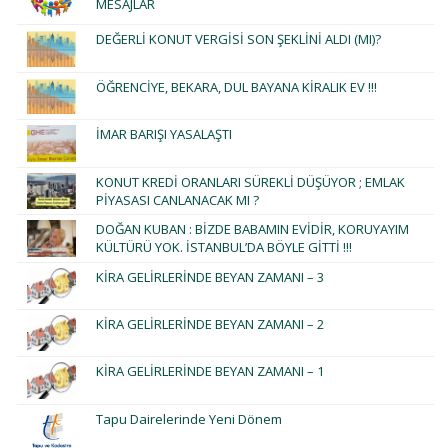
MESAJLAR
DEĞERLİ KONUT VERGİSİ SON ŞEKLİNİ ALDI (MI)?
ÖĞRENCİYE, BEKARA, DUL BAYANA KİRALIK EV !!!
İMAR BARIŞI YASALAŞTI
KONUT KREDİ ORANLARI SÜREKLİ DÜŞÜYOR ; EMLAK
PİYASASI CANLANACAK MI ?
DOĞAN KUBAN : BİZDE BABAMIN EVİDİR, KORUYAYIM
KÜLTÜRÜ YOK. İSTANBUL’DA BÖYLE GİTTİ !!!
KİRA GELİRLERİNDE BEYAN ZAMANI – 3
KİRA GELİRLERİNDE BEYAN ZAMANI – 2
KİRA GELİRLERİNDE BEYAN ZAMANI – 1
Tapu Dairelerinde Yeni Dönem