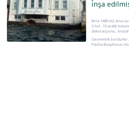
inşa edilmiş
Bina 1486 m2 arsa üzer
3 hol , 10 aralık bulun
dekorasyonu , kristal 
Geometrik bordürler ,
Pasha Bosphorus Hote