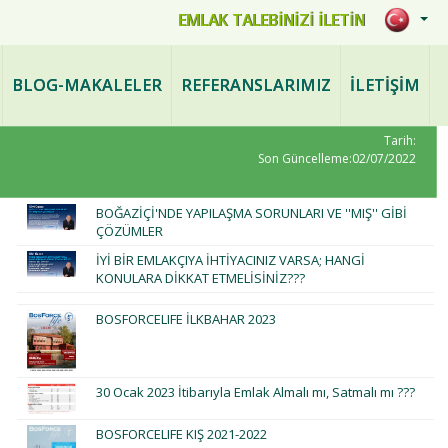
mlak.com
EMLAK TALEBİNİZİ İLETİN
BLOG-MAKALELER
REFERANSLARIMIZ
İLETİŞİM
Tarih:
Son Güncelleme:02/07/2022
BOĞAZİÇİ'NDE YAPILAŞMA SORUNLARI VE ''MIŞ'' GİBİ
ÇÖZÜMLER
İYİ BİR EMLAKÇIYA İHTİYACINIZ VARSA; HANGİ
KONULARA DİKKAT ETMELİSİNİZ???
BOSFORCELIFE İLKBAHAR 2023
30 Ocak 2023 İtibarıyla Emlak Almalı mı, Satmalı mı ???
BOSFORCELIFE KIŞ 2021-2022