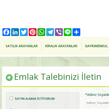
Facebook
LinkedIn
Twitter
Pinterest
WhatsApp
Telegram
Viber
Line
Share
SATILIK ARAYANLAR
KİRALIK ARAYANLAR
GAYRIMENKUL 
Emlak Talebinizi İletin
*Adınız Soyadı
SATIN ALMAK İSTİYORUM