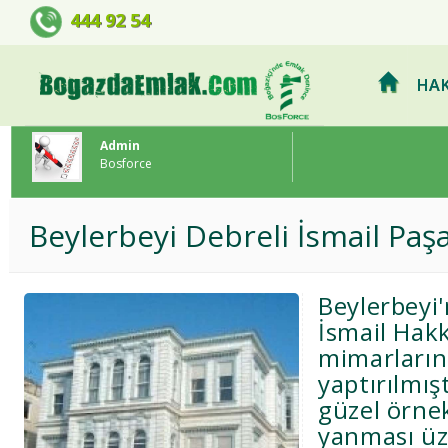
BOSFORCE EMLAK GELİŞTİRME 
444 92 54
HAK
Admin
Bosforce
Beylerbeyi Debreli İsmail Paşa
Beylerbeyi
İsmail Hakk
mimarların
yaptırılmış
güzel örnek
yanması üz