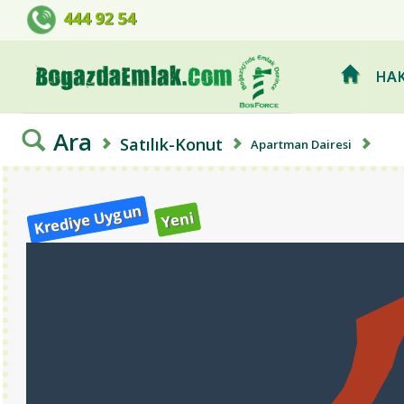
BOSFORCE EMLAK GELİŞTİRME 
444 92 54
HAK
Ara
Satılık-Konut
Apartman Dairesi
Krediye Uygun
Yeni