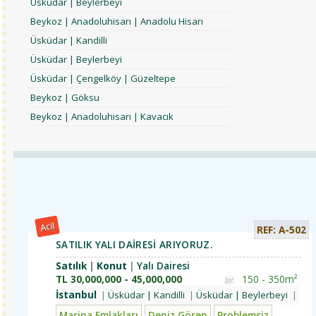
Üsküdar | Beylerbeyi
Beykoz | Anadoluhisarı | Anadolu Hisarı
Üsküdar | Kandilli
Üsküdar | Beylerbeyi
Üsküdar | Çengelköy | Güzeltepe
Beykoz | Göksu
Beykoz | Anadoluhisarı | Kavacık
Acil
REF: A-502
SATILIK YALI DAİRESİ ARIYORUZ.
Satılık
Konut
Yalı Dairesi
TL
30,000,000 - 45,000,000
150 - 350m²
İstanbul
Üsküdar | Kandilli
Üsküdar | Beylerbeyi
Bey
Marina Emlakları
Deniz Gören
Problemsiz
Özel Ya