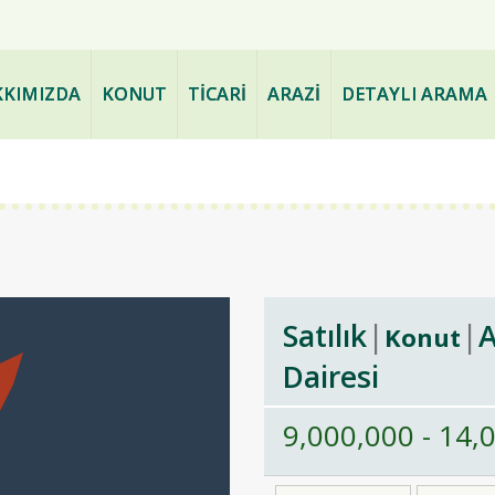
ve PAZARLAMA - www.bogazdae
KIMIZDA
KONUT
TİCARİ
ARAZİ
DETAYLI ARAMA
Satılık
Konut
Dairesi
9,000,000 - 14,