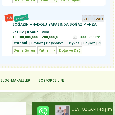
Acil
Yatırımlık
REF: BF-507
BOĞAZIN ANADOLU YAKASINDA BOĞAZ MANZARALI SİTE İÇİ VİLLA ARIYIŞIMIZ VARDIR
Satılık
Konut
Villa
TL
100,000,000 - 200,000,000
400 - 800m²
İstanbul
 İncirköy
oz | Anadoluhisarı | Kanlıca
Beykoz | Paşabahçe | Çiğdem
Beykoz | Paşabahçe
Üsküdar | Beylerbeyi
Beykoz
Beykoz | Paşabahçe
Beykoz | Anadoluhis
Üsküdar | Çengel
Beyk
l Yapım
Deniz Gören
Yatırımlık
Doğa ve Dağ
Problemsiz
BLOG-MAKALELER
BOSFORCE LIFE
ULVİ ÖZCAN İletişim