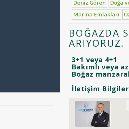
Deniz Gören
Doğa v
Marina Emlakları
Ö
BOĞAZDA S
ARIYORUZ.
3+1 veya 4+1
Bakımlı veya az
Boğaz manzaralı
İletişim Bilgiler