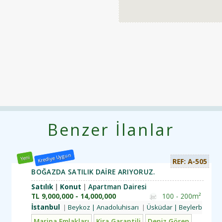
Benzer İlanlar
Krediye Uygun
Yeni
REF: A-505
BOĞAZDA SATILIK DAİRE ARIYORUZ.
Satılık
Konut
Apartman Dairesi
TL
9,000,000 - 14,000,000
100 - 200m²
İstanbul
koz | Göksu
Üsküdar | Kandilli
Beykoz | Anadoluhisarı
Üsküdar | Çengelköy
Üsküdar | Beylerbeyi
Üsküdar | Bey
pım
Luks Emlaklar
Marina Emlakları
Kira Garantili
Deniz Gören
Yatırım