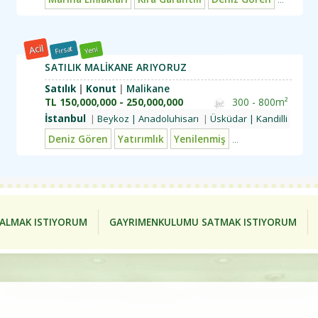
Acil
Fırsat
Yeni
SATILIK MALİKANE ARIYORUZ
Satılık
Konut
Malikane
TL
150,000,000 - 250,000,000
300 - 800m²
İstanbul
nlıca
Üsküdar | Kandilli
Beykoz | Anadoluhisarı
Beykoz | Gümüşsuyu
Üsküdar | Kandilli
Beykoz | Paşabahçe |
Beyk
Luks Emlaklar
Deniz Gören
Yatırımlık
Yenilenmiş
Problemsiz
Öze
ALMAK ISTIYORUM
GAYRIMENKULUMU SATMAK ISTIYORUM