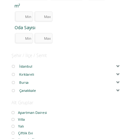
m²
Oda Sayısı
Şehir / İlçe / Semt
İstanbul
Kırklareli
Bursa
Çanakkale
Alt Gruplar
Apartman Dairesi
Villa
Yalı
Çiftlik Evi