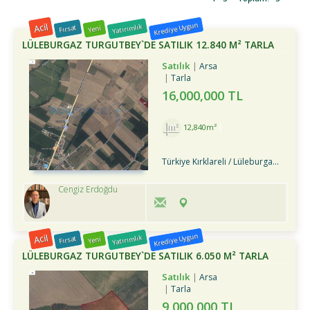
Acil
Krediye Uygun
Yatırımlık
Fırsat
Yeni
LÜLEBURGAZ TURGUTBEY`DE SATILIK 12.840 M² TARLA
Satılık
Arsa
Tarla
16,000,000 TL
12,840m²
Türkiye Kırklareli / Lüleburgaz
/ Tur
Cengiz Erdoğdu
Acil
Krediye Uygun
Yatırımlık
Fırsat
Yeni
LÜLEBURGAZ TURGUTBEY`DE SATILIK 6.050 M² TARLA
Satılık
Arsa
Tarla
9,000,000 TL