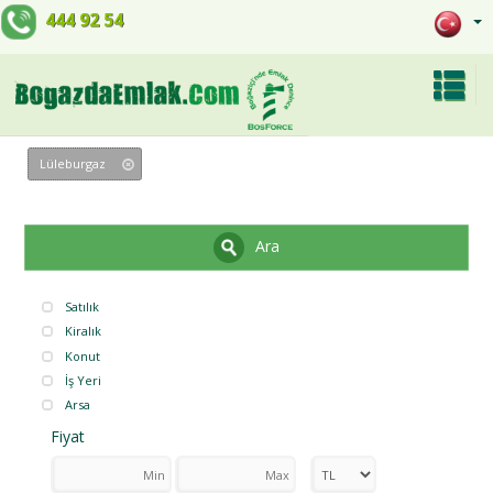
444 92 54
Lüleburgaz
Ara
Satılık
Kiralık
Konut
İş Yeri
Arsa
Fiyat