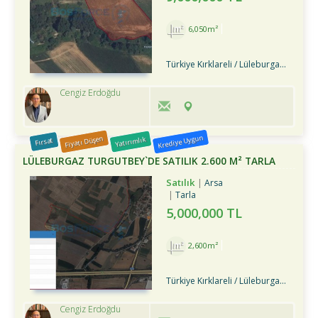
6,050m²
Türkiye Kırklareli / Lüleburgaz
/ Tur
Cengiz Erdoğdu
Krediye Uygun
Fiyatı Düşen
Yatırımlık
Fırsat
LÜLEBURGAZ TURGUTBEY`DE SATILIK 2.600 M² TARLA
Satılık
Arsa
Tarla
5,000,000 TL
2,600m²
Türkiye Kırklareli / Lüleburgaz
/ Tur
Cengiz Erdoğdu