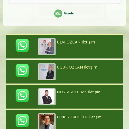
Gönder
ULVİ ÖZCAN İletişim
UĞUR ÖZCAN İletişim
MUSTAFA ATILMIŞ İletişim
CENGİZ ERDOĞDU İletişim