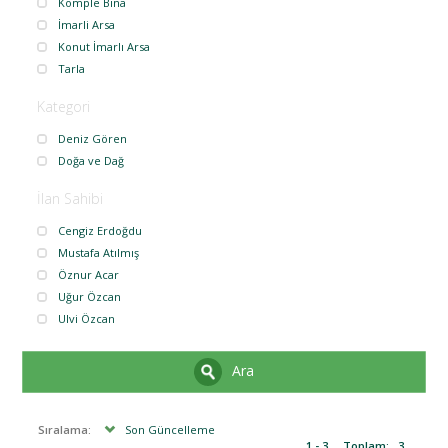
Komple Bina
İmarli Arsa
Konut İmarlı Arsa
Tarla
Kategori
Deniz Gören
Doğa ve Dağ
İlan Sahibi
Cengiz Erdoğdu
Mustafa Atılmış
Öznur Acar
Uğur Özcan
Ulvi Özcan
Ara
Sıralama:
Son Güncelleme
1 - 3
Toplam:
3