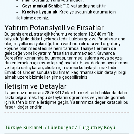
Gayrimenkul Sahibi:
T.C. vatandaşına aittir.
Krediye Uygunluk:
Krediye uygunluk durumu için
iletişime geçiniz.
Yatırım Potansiyeli ve Fırsatlar
Bu geniş arazi, stratejik konumu ve toplam 12.840 m²'lik
büyüklüğü ile dikkat çekmektedir. Lüleburgaz ve Pınarhisar ana
ulaşım yollarına yakınlığı, tarla vasfında olması ve Turgutbey
köyüne olan mesafesi ile hem tarımsal faaliyetler hem de
geleceğe yönelik yatırım fırsatları sunmaktadır. Kaynarca
Deresi'nin kenarında bulunması, tarımsal sulama veya peyzaj
düzenlemeleri için avantaj sağlayabilir. Hissedarların aynı olması
ve toplu satış kararı, alıcılar için süreci kolaylaştırmaktadır.
Emlak ofisinden sunulan bu fırsatı kaçırmamak için detaylı bilgi
almak üzere bizimle iletişime geçebilirsiniz.
İletişim ve Detaylar
Taşınmaz numarası 28263412 olan bu özel tarla hakkında daha
fazla bilgi almak, tapu detaylarını öğrenmek ve yerinde görmek
için lütfen bizimle iletişime geçin. Yatırımınıza değer katacak bu
fırsatı değerlendirin.
Türkiye Kırklareli / Lüleburgaz
/ Turgutbey Köyü