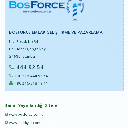
BOSFORCE EMLAK GELIŞTIRME VE PAZARLAMA
Ulvi Sokak No:34
Üsküdar / Çengelköy
34680 İstanbul
444 92 54
+90 216-444 92 54
+90 216-318 19 11
İlanın Yayınlandığı Siteler
www.bosforce.com.tr
www.satilikyali.com