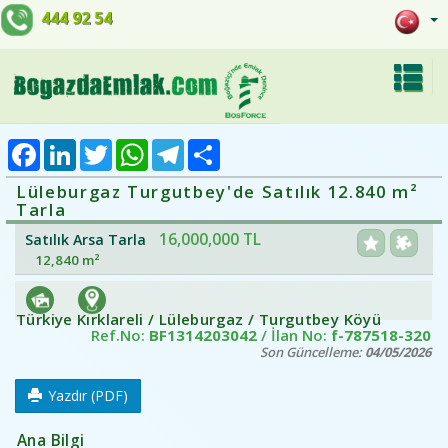
444 92 54
Facebook
LinkedIn
Twitter
WhatsApp
Telegram
Share
Lüleburgaz Turgutbey'de Satılık 12.840 m²
Tarla
16,000,000 TL
Satılık Arsa Tarla
12,840 m²
Türkiye Kırklareli / Lüleburgaz
/ Turgutbey Köyü
Ref.No:
BF1314203042
/ İlan No:
f-787518-320
Son Güncelleme:
04/05/2026
Yazdır (PDF)
Ana Bilgi