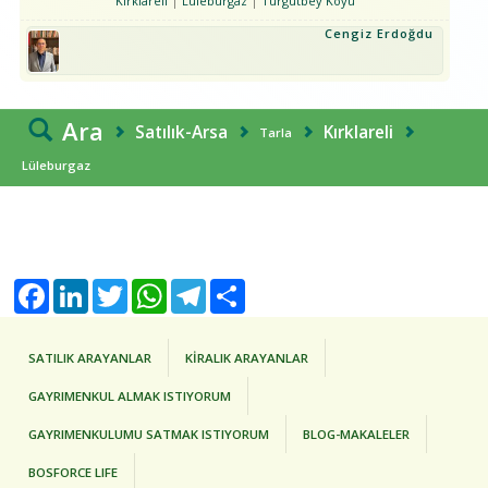
Kırklareli
Lüleburgaz
Turgutbey Köyü
Cengiz Erdoğdu
Ara
Satılık-Arsa
Kırklareli
Tarla
Lüleburgaz
Facebook
LinkedIn
Twitter
WhatsApp
Telegram
Share
SATILIK ARAYANLAR
KİRALIK ARAYANLAR
GAYRIMENKUL ALMAK ISTIYORUM
GAYRIMENKULUMU SATMAK ISTIYORUM
BLOG-MAKALELER
BOSFORCE LIFE