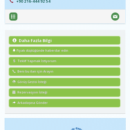
+90 216-444 92 54
Daha Fazla Bilgi
Fiyatı düştüğünde haberdar edin
Teklif Yapmak İstiyorum
Beni bu ilan için Arayın
Görüş Gezisi İsteği
Rezervasyon İsteği
Arkadaşına Gönder