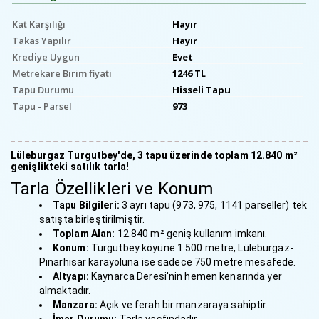
Kat Karşılığı
Hayır
Takas Yapılır
Hayır
Krediye Uygun
Evet
Metrekare Birim fiyati
1246 TL
Tapu Durumu
Hisseli Tapu
Tapu - Parsel
973
Lüleburgaz Turgutbey'de, 3 tapu üzerinde toplam 12.840 m²
genişlikteki satılık tarla!
Tarla Özellikleri ve Konum
Tapu Bilgileri:
3 ayrı tapu (973, 975, 1141 parseller) tek
satışta birleştirilmiştir.
Toplam Alan:
12.840 m² geniş kullanım imkanı.
Konum:
Turgutbey köyüne 1.500 metre, Lüleburgaz-
Pınarhisar karayoluna ise sadece 750 metre mesafede.
Altyapı:
Kaynarca Deresi'nin hemen kenarında yer
almaktadır.
Manzara:
Açık ve ferah bir manzaraya sahiptir.
İmar Durumu:
Tarla vasfındadır.