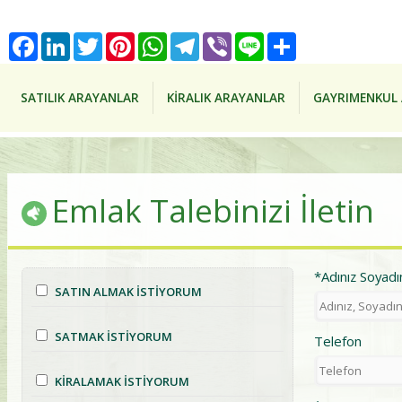
Facebook
LinkedIn
Twitter
Pinterest
WhatsApp
Telegram
Viber
Line
Share
SATILIK ARAYANLAR
KİRALIK ARAYANLAR
GAYRIMENKUL 
Emlak Talebinizi İletin
*Adınız Soyadı
SATIN ALMAK İSTİYORUM
SATMAK İSTİYORUM
Telefon
KİRALAMAK İSTİYORUM