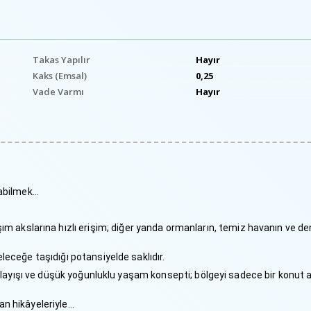
Takas Yapılır
Hayır
Kaks (Emsal)
0,25
Vade Varmı
Hayır
:
labilmek…
 akslarına hızlı erişim; diğer yanda ormanların, temiz havanın ve de
eleceğe taşıdığı potansiyelde saklıdır.
im anlayışı ve düşük yoğunluklu yaşam konsepti; bölgeyi sadece bir konut a
şan hikâyeleriyle…