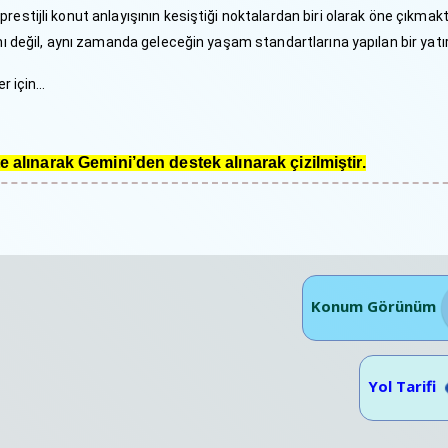
estijli konut anlayışının kesiştiği noktalardan biri olarak öne çıkmakt
mı değil, aynı zamanda geleceğin yaşam standartlarına yapılan bir yatır
r için…
.
alınarak Gemini’den destek alınarak çizilmiştir.
Konum Görünüm
Yol Tarifi