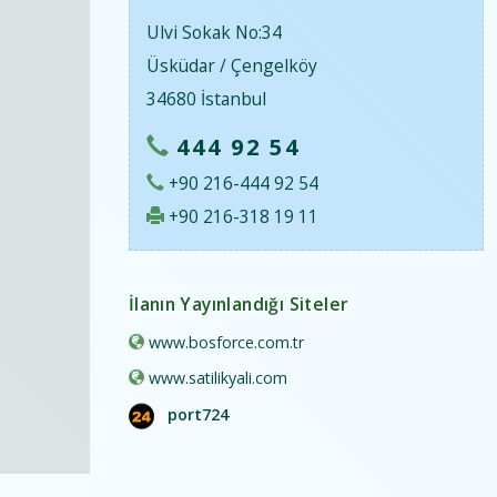
Ulvi Sokak No:34
Üsküdar / Çengelköy
34680 İstanbul
444 92 54
+90 216-444 92 54
+90 216-318 19 11
İlanın Yayınlandığı Siteler
www.bosforce.com.tr
www.satilikyali.com
port724