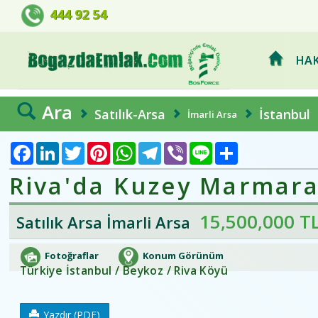
BOSFORCE EMLAK GELİŞTİRME 
444 92 54
HAK
Ara
Satılık-Arsa
İstanbul
İmarli Arsa
Facebook
LinkedIn
Twitter
Pinterest
WhatsApp
Telegram
Viber
Line
Share
Riva'da Kuzey Marmara 
15,500,000 T
Satılık Arsa İmarli Arsa
Fotoğraflar
Konum Görünüm
Türkiye İstanbul / Beykoz
/ Riva Köyü
Yazdır (PDF)