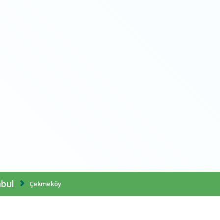
nbul
Çekmeköy