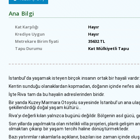
Ana Bilgi
Kat Karşılığı
Hayır
Krediye Uygun
Hayır
Metrekare Birim fiyati
35632 TL
Tapu Durumu
Kat Mülkiyetli Tapu
İstanbul’da yaşamak isteyen birçok insanın ortak bir hayali vardır
Kentin sunduğu olanaklardan kopmadan, doğanın içinde nefes a
İşte Riva tam da bu hayalin adreslerinden biridir.
Bir yanda Kuzey Marmara Otoyolu sayesinde İstanbul’un ana ulaşım
şekillendirdiği doğal yaşam kültürü…
Riva’yı değerli kılan yalnızca bugünü değildir. Bölgenin asıl gücü, g
Son yıllarda yapılmakta olan nitelikli villa projeleri, planlı geliş
olmaktan çıkarıp bir yaşam tercihi haline dönüştürmektedir.
Bazı yatırımlar rakamlarla açıklanır, bazıları ise zaman içinde olu