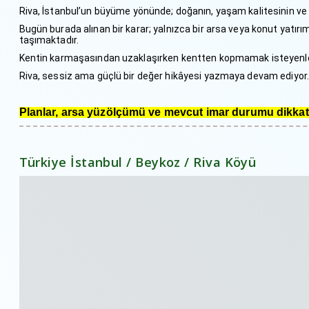
Riva, İstanbul’un büyüme yönünde; doğanın, yaşam kalitesinin ve pr
Bugün burada alınan bir karar; yalnızca bir arsa veya konut yatırı
taşımaktadır.
Kentin karmaşasından uzaklaşırken kentten kopmamak isteyenle
Riva, sessiz ama güçlü bir değer hikâyesi yazmaya devam ediyor
Planlar, arsa yüzölçümü ve mevcut imar durumu dikkate 
Türkiye İstanbul / Beykoz
/ Riva Köyü