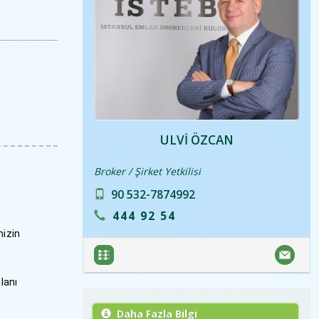
ULVI ÖZCAN
Broker / Şirket Yetkilisi
90 532-7874992
444 92 54
nizin
lanı
Daha Fazla Bilgi