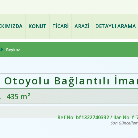
ve PAZARLAMA - www.bogazdae
KIMIZDA
KONUT
TİCARİ
ARAZİ
DETAYLI ARAMA
Beykoz
Otoyolu Bağlantılı İmar
L
435 m²
Ref.No:
bf1322740332
/ İlan No:
f-
Son Güncelle