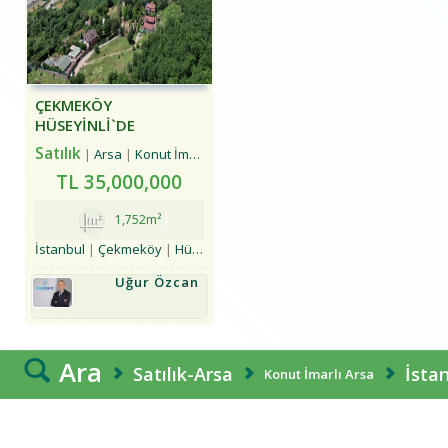
ÇEKMEKÖY
HÜSEYINLI`DE
MANZARALI, İMARLI
Satılık
Arsa
Konut İmarlı Arsa
ARSA
TL
35,000,000
1,752m²
İstanbul
Çekmeköy
Hüseyinli Köyü
Uğur Özcan
Ara
Satılık-Arsa
İsta
Konut İmarlı Arsa