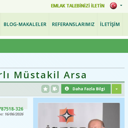
mlak.com
EMLAK TALEBİNİZİ İLETİN
BLOG-MAKALELER
REFERANSLARIMIZ
İLETİŞİM
lı Müstakil Arsa
Daha Fazla Bilgi
787518-326
me:
16/06/2026