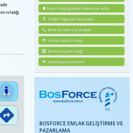
adır.
Fiyatı düştüğünde haberdar edin
ım niteliği
Teklif Yapmak İstiyorum
Beni bu ilan için Arayın
Görüş Gezisi İsteği
Rezervasyon İsteği
Arkadaşına Gönder
BOSFORCE EMLAK GELIŞTIRME VE
PAZARLAMA