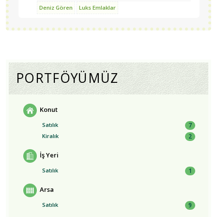
Üsküdar | Beylerbeyi
Üsküdar | Bahçelievler |
Deniz Gören
Luks Emlaklar
Bahçelıevler
Üsküdar | Çengelköy | Kirazlıtepe
Üsküdar
| Altunizade
Üsküdar | Beylerbeyi | Burhaniye
Üsküdar
| Merkez | Mimarsinan
PORTFÖYÜMÜZ
Konut
Satılık
7
Kiralık
2
İş Yeri
Satılık
1
Arsa
Satılık
9