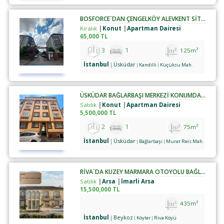
BOSFORCE`DAN ÇENGELKÖY ALEVKENT SİTESİNDE 3+1 KİRALIK DAİRE
Kiralık
Konut
Apartman Dairesi
65,000 TL
3
1
125m²
İstanbul
Üsküdar
Kandilli
Küçüksu Mah.
ÜSKÜDAR BAĞLARBAŞI MERKEZİ KONUMDA SATILIK 2+1 DAİRE
Satılık
Konut
Apartman Dairesi
5,500,000 TL
2
1
75m²
İstanbul
Üsküdar
Bağlarbaşı
Murat Reis Mah.
RIVA`DA KUZEY MARMARA OTOYOLU BAĞLANTILI İMARLI MÜSTAKIL ARSA
Satılık
Arsa
İmarli Arsa
15,500,000 TL
435m²
İstanbul
Beykoz
Köyler
Riva Köyü