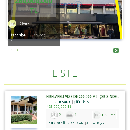
260,000,000
TL
1,260m²
İstanbul
Beşiktaş
-
1 - 3
LİSTE
KIRKLARELİ VİZE`DE 200.000 M2 İÇERİSİNDE SATILIK ÇİFTLİK
Satılık
Konut
Çiftlik Evi
425,000,000 TL
21
1
1,450m²
Kırklareli
Vize
Köyler
Akpınar Köyü