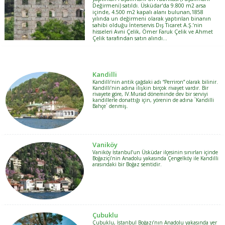
Değirmeni) satıldı. Üsküdar'da 9.800 m2 arsa
içinde, 4.500 m2 kapalı alanı bulunan,1858
yılında un değirmeni olarak yaptırılan binanın
sahibi olduğu İnterservis Dış Ticaret A.Ş.’nin
hisseleri Avni Çelik, Ömer Faruk Çelik ve Ahmet
Çelik tarafından satın alındı…
Kandilli
Kandilli‘nin antik çağdaki adı “Perriron” olarak bilinir.
Kandilli’nin adına ilişkin birçok rivayet vardır. Bir
rivayete göre, IV.Murad döneminde dev bir serviyi
kandillerle donattığı için, yörenin de adına `Kandilli
Bahçe` denmiş.
Vaniköy
Vaniköy İstanbul’un Üsküdar ilçesinin sınırları içinde
Boğaziçi’nin Anadolu yakasında Çengelköy ile Kandilli
arasındaki bir Boğaz semtidir.
Çubuklu
Çubuklu, İstanbul Boğazı’nın Anadolu yakasında yer