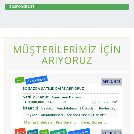
BOSFORCE LIFE
MÜŞTERİLERİMİZ İÇİN
ARIYORUZ
Krediye Uygun
Yeni
REF: A-505
BOĞAZDA SATILIK DAİRE ARIYORUZ.
Satılık
Konut
Apartman Dairesi
TL
9,000,000 - 14,000,000
100 - 200m²
İstanbul
Beykoz | Anadoluhisarı
Üsküdar | Beylerbeyi
Beykoz | Anadoluhisarı | Anadolu Hisarı
Üsküdar |
Kandilli
Üsküdar | Beylerbeyi
Üsküdar | Çengelköy |
Marina Emlakları
Kira Garantili
Deniz Gören
Yatırımlık
Doğa
Güzeltepe
Beykoz | Göksu
Beykoz | Anadoluhisarı |
Acil
Krediye Uygun
Yatırımlık
Fırsat
Yeni
REF: BF600