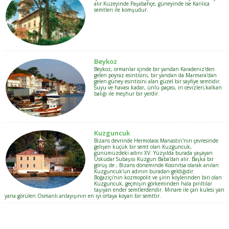
alır.Kuzeyinde Paşabahçe, güneyinde ise Kanlıca
semtleri ile komşudur.
Beykoz
Beykoz, ormanlar içinde bir yandan Karadeniz'den
gelen poyraz esintisini, bir yandan da Marmara'dan
gelen güney esintisini alan güzel bir sayfiye semtidir.
Suyu ve havası kadar, ünlü paçası, iri cevizleri,kalkan
balığı ile meşhur bir yerdir.
Kuzguncuk
Bizans devrinde Hermolaos Manastırı'nın çevresinde
gelişen küçük bir semt olan Kuzguncuk,
günümüzdeki adını XV. Yüzyılda burada yaşayan
Üsküdar Subaşısı Kuzgun Baba'dan alır. Başka bir
görüş de ; Bizans döneminde Kosinitsa olarak anılan
Kuzguncuk'un adının buradan geldiğidir.
Boğaziçi'nin kozmopolit ve şirin köylerinden biri olan
Kuzguncuk, geçmişin görkeminden hala pırıltılar
taşıyan ender semtlerdendir. Minare ile çan kulesi yan
yana görülen Osmanlı anlayışının en iyi ortaya koyan bir semttir.