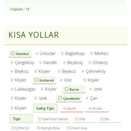
Toplam : 19
KISA YOLLAR
Üsküdar
Bağlarbaşı
Merkez
İstanbul
Çengelköy
Kandilli
Beşiktaş
Ortaköy
Beykoz
Köyler
Beykoz
Çekmeköy
Köyler
Vize
Köyler
Kırklareli
Lüleburgaz
Köyler
İznik
Bursa
Köyler
İznik
Çan
Çanakkale
Köyler
Satış Tipi:
Satılık
Kiralık
Tipi:
Apartman Dairesi
Villa
Yalı
Çiftlik Evi
Komple Bina
İmarli Arsa