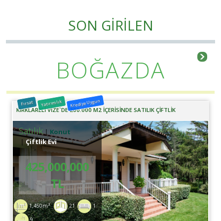
SON GİRİLEN
BOĞAZDA
Krediye Uygun
Yatırımlık
Fırsat
KIRKLARELİ VİZE`DE 200.000 M2 İÇERİSİNDE SATILIK ÇİFTLİK
Satılık
Konut
Çiftlik Evi
425,000,000
TL
1,450m²
21
1
9