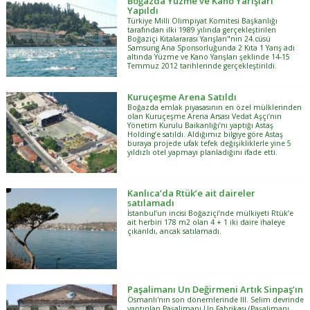
Boğazda Yüzme ve Kano Yarışları
Yapıldı
Türkiye Milli Olimpiyat Komitesi Başkanlığı
tarafından ilki 1989 yılında gerçekleştirilen
Boğaziçi Kıtalararası Yarışları"nın 24.cüsü
Samsung Ana Sponsorluğunda 2 Kıta 1 Yarış adı
altında Yüzme ve Kano Yarışları şeklinde 14-15
Temmuz 2012 tarihlerinde gerçekleştirildi.
Kuruçeşme Arena Satıldı
Boğazda emlak piyasasının en özel mülklerinden
olan Kuruçeşme Arena Arsası Vedat Aşçı’nın
Yönetim Kurulu Baikanlığı’nı yaptığı Astaş
Holding’e satıldı. Aldığımız bilgiye göre Astaş
buraya projede ufak tefek değişikliklerle yine 5
yıldızlı otel yapmayı planladığını ifade etti.
Kanlıca’da Rtük’e ait daireler
satılamadı
İstanbul’un incisi Boğaziçi’nde mülkiyeti Rtük’e
ait herbiri 178 m2 olan 4 + 1 iki daire ihaleye
çıkarıldı, ancak satılamadı.
Paşalimanı Un Değirmeni Artık Sinpaş’ın
Osmanlı'nın son dönemlerinde III. Selim devrinde
yaptırılan Paşalimanı Un Fabrikası (Paşalimanı