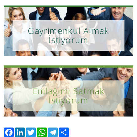
Gayrimenkul Almak
İstiyorum
Emlağımı Satmak
İstiyorum
Facebook
LinkedIn
Twitter
WhatsApp
Telegram
Share