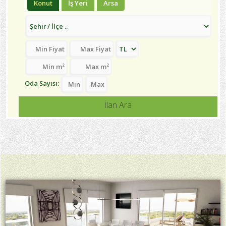
Konut
İş Yeri
Arsa
Oda Sayısı:
İlan Ara