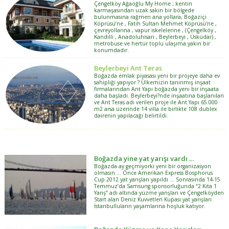
Çengelköy Ağaoğlu My Home ; kentin
karmaşasından uzak sakin bir bölgede
bulunmasına rağmen ana yollara, Boğaziçi
Köprüsü’ne , Fatih Sultan Mehmet Köprüsü'ne ,
çevreyollarına , vapur iskelelerine , (Çengelköy ,
Kandilli , Anadoluhisarı , Beylerbeyi , Üsküdar) ,
metrobuse ve hertür toplu ulaşıma yakın bir
konumdadır.
Beylerbeyi Ant Teras
Boğazda emlak piyasası yeni bir projeye daha ev
sahipliği yapıyor ? Ülkemizin tanınmış inşaat
firmalarından Ant Yapı boğazda yeni bir inşaata
daha başladı. Beylerbeyi?nde inşaatına başlanılan
ve Ant Teras adı verilen proje ile Ant Yapı 65.000
m2 arsa üzerinde 14 villa ile birlikte 108 dublex
dairenin yapılacağı belirtildi.
Boğazda yine yat yarışı vardı …
Boğazda ay geçmiyorki yeni bir organizasyon
olmasın … Önce Amerikan Express Bosphorus
Cup 2012 yat yarışları yapıldı … Sonrasında 14-15
Temmuz’da Samsung sponsorluğunda “2 Kıta 1
Yarış” adı altında yüzme yarışları ve Çengelköyden
Start alan Deniz Kuvvetleri Kupası yat yarışları
İstanbulluların yaşamlarına hoşluk katıyor.