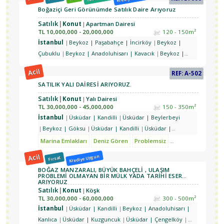
Kavacık
Boğaziçi Geri Görünümde Satılık Daire Arıyoruz
Satılık
Konut
Apartman Dairesi
TL
10,000,000 - 20,000,000
120 - 150m²
İstanbul
Beykoz | Paşabahçe | İncirköy
Beykoz |
Çubuklu
Beykoz | Anadoluhisarı | Kavacık
Beykoz |
Göksu
Beykoz | Yeni Mahalle
Beykoz | Göksu |
Acil
REF: A-502
Göztepe
Üsküdar | Kandilli
Üsküdar | Çengelköy
SATILIK YALI DAİRESİ ARIYORUZ.
Üsküdar | Beylerbeyi | Burhaniye
Üsküdar | Beylerbeyi
| Küplüce
Üsküdar | Kuzguncuk
Üsküdar | Nakkaştepe
Satılık
Konut
Yalı Dairesi
TL
30,000,000 - 45,000,000
150 - 350m²
| Kuzguncuk
İstanbul
Üsküdar | Kandilli
Üsküdar | Beylerbeyi
Beykoz | Göksu
Üsküdar | Kandilli
Üsküdar |
Çengelköy
Üsküdar | Beylerbeyi
Üsküdar | Kandilli |
Marina Emlakları
Deniz Gören
Problemsiz
Özel Yapım
Luks
Kuleli
Acil
Krediye Uygun
Fırsat
BOĞAZ MANZARALI, BÜYÜK BAHÇELİ , ULAŞIM
PROBLEMİ OLMAYAN BİR MÜLK YADA TARİHİ ESER
ARIYORUZ
Satılık
Konut
Köşk
TL
30,000,000 - 60,000,000
300 - 500m²
İstanbul
Üsküdar | Kandilli
Beykoz | Anadoluhisarı |
Kanlıca
Üsküdar | Kuzguncuk
Üsküdar | Çengelköy