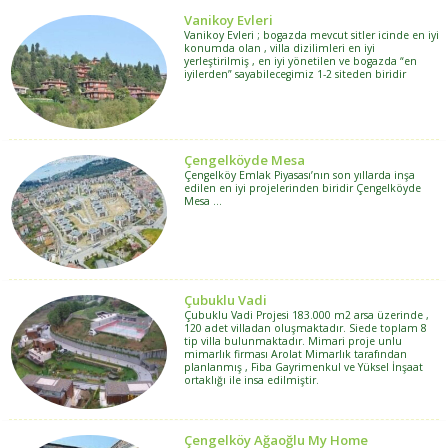
Vanikoy Evleri
Vanikoy Evleri ; bogazda mevcut sitler icinde en iyi
konumda olan , villa dizilimleri en iyi
yerleştirilmiş , en iyi yönetilen ve bogazda “en
iyilerden” sayabilecegimiz 1-2 siteden biridir
Çengelköyde Mesa
Çengelköy Emlak Piyasası’nın son yıllarda inşa
edilen en iyi projelerinden biridir Çengelköyde
Mesa …
Çubuklu Vadi
Çubuklu Vadi Projesi 183.000 m2 arsa üzerinde ,
120 adet villadan oluşmaktadır. Siede toplam 8
tip villa bulunmaktadır. Mimari proje unlu
mimarlık firması Arolat Mimarlık tarafından
planlanmış , Fiba Gayrimenkul ve Yüksel İnşaat
ortaklığı ile insa edilmiştir.
Çengelköy Ağaoğlu My Home