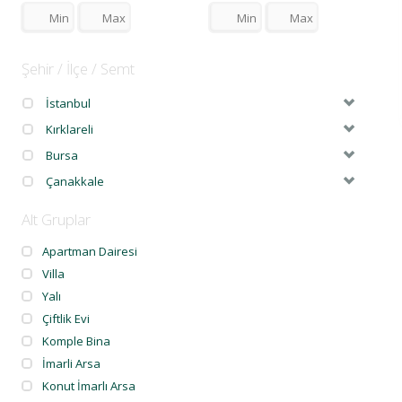
Şehir / İlçe / Semt
İstanbul
Kırklareli
Bursa
Çanakkale
Alt Gruplar
Apartman Dairesi
Villa
Yalı
Çiftlik Evi
Komple Bina
İmarli Arsa
Konut İmarlı Arsa