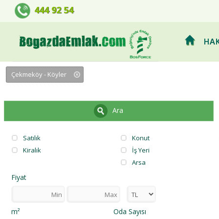
BOSFORCE EMLAK GELİŞTİRME 
444 92 54
HAK
Çekmeköy - Köyler
Ara
Satılık
Konut
Kiralık
İş Yeri
Arsa
Fiyat
m²
Oda Sayısı