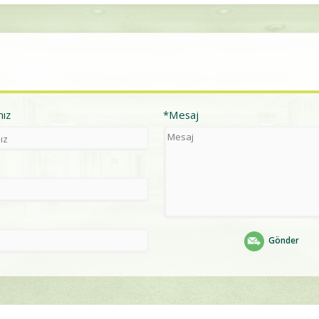
nız
*Mesaj
Gönder