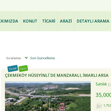
ve PAZARLAMA - www.bogazdae
KIMIZDA
KONUT
TİCARİ
ARAZİ
DETAYLI ARAMA
Sıralama:
Son Güncelleme
Fırsat
Yeni
ÇEKMEKÖY HÜSEYINLI`DE MANZARALI, İMARLI ARSA
Satılık
35,00
1,75