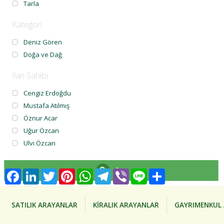
Tarla
Kategori
Deniz Gören
Doğa ve Dağ
İlan Sahibi
Cengiz Erdoğdu
Mustafa Atılmış
Öznur Acar
Uğur Özcan
Ulvi Özcan
Ara
Facebook
LinkedIn
Twitter
Pinterest
WhatsApp
Telegram
Viber
Line
Share
SATILIK ARAYANLAR
KİRALIK ARAYANLAR
GAYRIMENKUL 