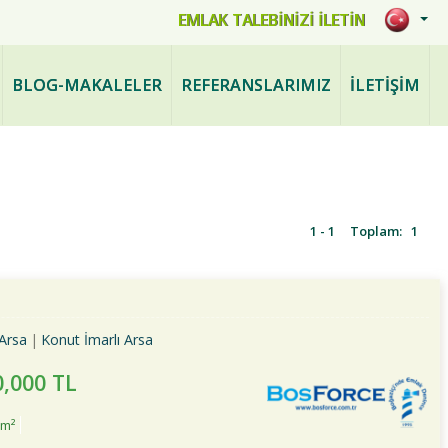
mlak.com
EMLAK TALEBİNİZİ İLETİN
BLOG-MAKALELER
REFERANSLARIMIZ
İLETİŞİM
1 - 1
Toplam:
1
Arsa
Konut İmarlı Arsa
0,000 TL
2m²