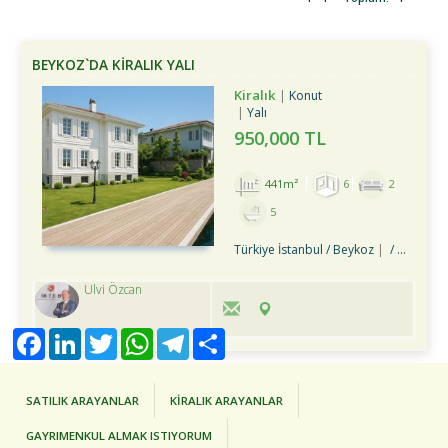
BEYKOZ`DA KİRALIK YALI
Kiralık
Konut
Yalı
950,000 TL
441m²
6
2
5
Türkiye İstanbul / Beykoz
/ Merkez Mah.
Ulvi Özcan
Facebook
LinkedIn
Twitter
WhatsApp
Telegram
Share
SATILIK ARAYANLAR
KİRALIK ARAYANLAR
GAYRIMENKUL ALMAK ISTIYORUM