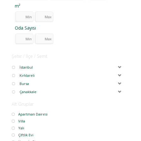
m²
Oda Sayısı
Şehir / İlçe / Semt
İstanbul
Kırklareli
Bursa
Çanakkale
Alt Gruplar
Apartman Dairesi
Villa
Yalı
Çiftlik Evi