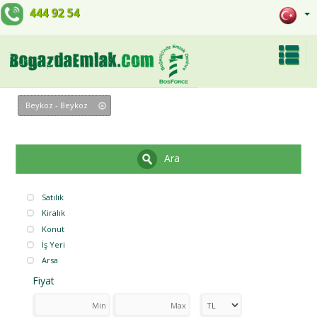
444 92 54
Beykoz - Beykoz
Ara
Satılık
Kiralık
Konut
İş Yeri
Arsa
Fiyat