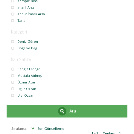
Komple Bina
İmarli Arsa
Konut İmarlı Arsa
Tarla
Kategori
Deniz Gören
Doğa ve Dağ
İlan Sahibi
Cengiz Erdoğdu
Mustafa Atılmış
Öznur Acar
Uğur Özcan
Ulvi Özcan
Ara
Sıralama:
Son Güncelleme
1 - 1
Toplam:
1