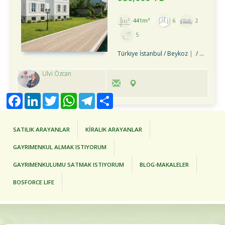
441m²
6
2
5
Türkiye İstanbul / Beykoz
/ Merkez Mah.
Ulvi Özcan
Facebook
LinkedIn
Twitter
WhatsApp
Telegram
Share
SATILIK ARAYANLAR
KİRALIK ARAYANLAR
GAYRIMENKUL ALMAK ISTIYORUM
GAYRIMENKULUMU SATMAK ISTIYORUM
BLOG-MAKALELER
BOSFORCE LIFE