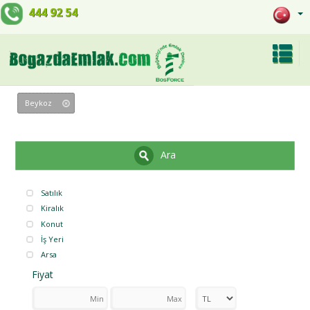
444 92 54
Beykoz
Ara
Satılık
Kiralık
Konut
İş Yeri
Arsa
Fiyat