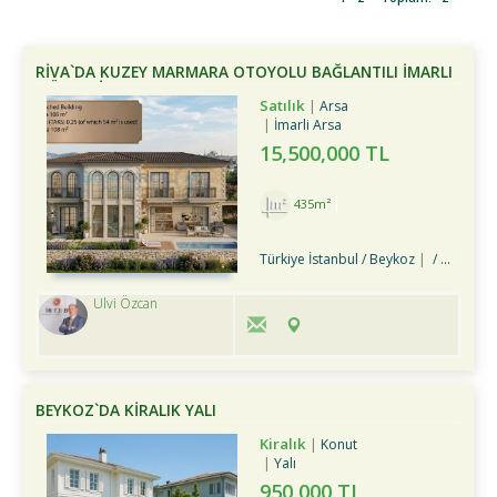
RIVA`DA KUZEY MARMARA OTOYOLU BAĞLANTILI İMARLI
MÜSTAKIL ARSA
Satılık
Arsa
İmarli Arsa
15,500,000 TL
435m²
Türkiye İstanbul / Beykoz
/ Riva Köyü
Ulvi Özcan
BEYKOZ`DA KİRALIK YALI
Kiralık
Konut
Yalı
950,000 TL