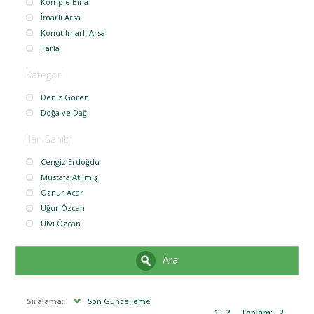
Komple Bina
İmarli Arsa
Konut İmarlı Arsa
Tarla
Kategori
Deniz Gören
Doğa ve Dağ
İlan Sahibi
Cengiz Erdoğdu
Mustafa Atılmış
Öznur Acar
Uğur Özcan
Ulvi Özcan
Ara
Sıralama:
Son Güncelleme
1 - 2
Toplam:
2