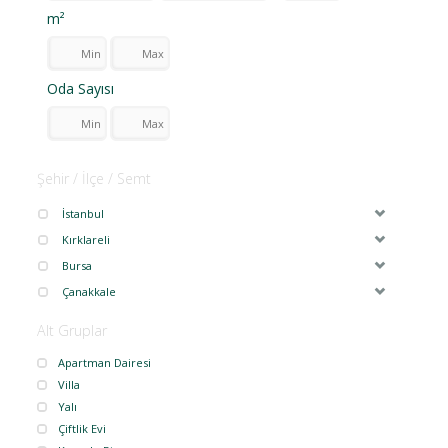
m²
Oda Sayısı
Şehir / İlçe / Semt
İstanbul
Kırklareli
Bursa
Çanakkale
Alt Gruplar
Apartman Dairesi
Villa
Yalı
Çiftlik Evi