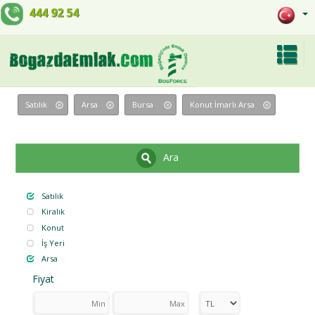
444 92 54
Satılık
Arsa
Bursa
Konut İmarlı Arsa
Ara
Satılık
Kiralık
Konut
İş Yeri
Arsa
Fiyat