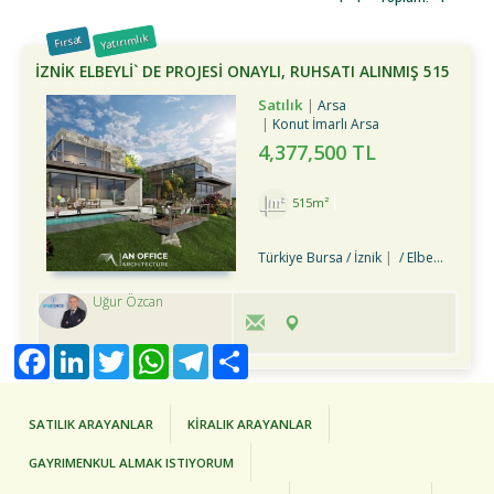
Yatırımlık
Fırsat
İZNİK ELBEYLİ` DE PROJESİ ONAYLI, RUHSATI ALINMIŞ 515
M2 ARSA
Satılık
Arsa
Konut İmarlı Arsa
4,377,500 TL
515m²
Türkiye Bursa / İznik
/ Elbeyli Bld.
Uğur Özcan
Facebook
LinkedIn
Twitter
WhatsApp
Telegram
Share
SATILIK ARAYANLAR
KİRALIK ARAYANLAR
GAYRIMENKUL ALMAK ISTIYORUM