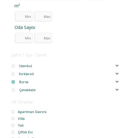
m²
Oda Sayısı
Şehir / İlçe / Semt
İstanbul
Kırklareli
Bursa
Çanakkale
Alt Gruplar
Apartman Dairesi
Villa
Yalı
Çiftlik Evi