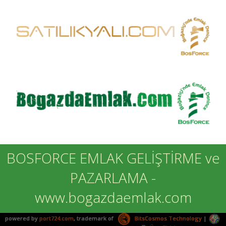
BOSFORCE EMLAK GELİŞTİRME ve
PAZARLAMA -
www.bogazdaemlak.com
powered by
port724.com
, trademark of
BitsCosmos Technology
|