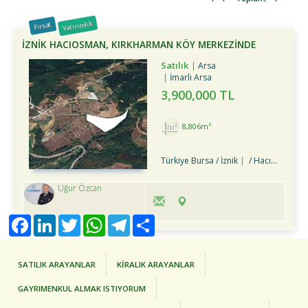
Yatırımlık
Fırsat
İZNİK HACIOSMAN, KIRKHARMAN KÖY MERKEZİNDE
SATILIK TARLA
Satılık
Arsa
İmarli Arsa
3,900,000 TL
8,806m²
Türkiye Bursa / İznik
/ Hacıosman Köyü
Uğur Özcan
Facebook
LinkedIn
Twitter
WhatsApp
Telegram
Share
SATILIK ARAYANLAR
KİRALIK ARAYANLAR
GAYRIMENKUL ALMAK ISTIYORUM