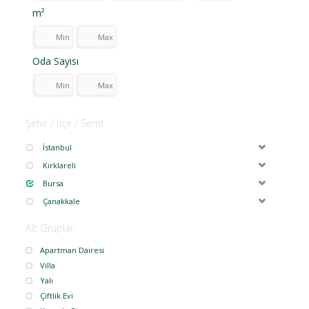
m²
Oda Sayısı
Şehir / İlçe / Semt
İstanbul
Kırklareli
Bursa
Çanakkale
Alt Gruplar
Apartman Dairesi
Villa
Yalı
Çiftlik Evi