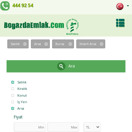
444 92 54
Satılık
Arsa
Bursa
İmarli Arsa
Ara
Satılık
Kiralık
Konut
İş Yeri
Arsa
Fiyat