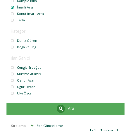
Komple Bina
İmarli Arsa
Konut İmarlı Arsa
Tarla
Kategori
Deniz Gören
Doğa ve Dağ
İlan Sahibi
Cengiz Erdoğdu
Mustafa Atılmış
Öznur Acar
Uğur Özcan
Ulvi Özcan
Ara
Sıralama:
Son Güncelleme
1 - 1
Toplam:
1