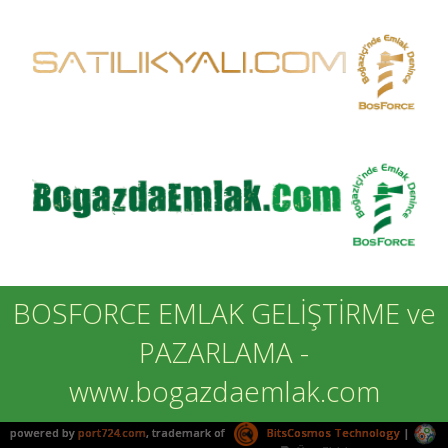
BOSFORCE EMLAK GELİŞTİRME ve
PAZARLAMA -
www.bogazdaemlak.com
powered by
port724.com
, trademark of
BitsCosmos Technology
|