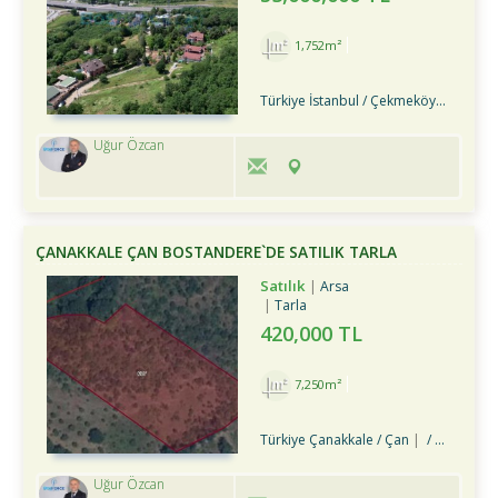
1,752m²
Türkiye İstanbul / Çekmeköy
/ Hüsey
Uğur Özcan
ÇANAKKALE ÇAN BOSTANDERE`DE SATILIK TARLA
Satılık
Arsa
Tarla
420,000 TL
7,250m²
Türkiye Çanakkale / Çan
/ Bostandere Köyü
Uğur Özcan