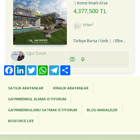
Konut İmarlı Arsa
4,377,500 TL
515m²
Türkiye Bursa / İznik
/ Elbeyli Bld.
Uğur Özcan
Facebook
LinkedIn
Twitter
WhatsApp
Telegram
Share
SATILIK ARAYANLAR
KİRALIK ARAYANLAR
GAYRIMENKUL ALMAK ISTIYORUM
GAYRIMENKULUMU SATMAK ISTIYORUM
BLOG-MAKALELER
BOSFORCE LIFE