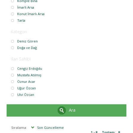
Komple Bina
İmarli Arsa
Konut İmarlı Arsa
Tarla
Kategori
Deniz Gören
Doğa ve Dağ
İlan Sahibi
Cengiz Erdoğdu
Mustafa Atılmış
Öznur Acar
Uğur Özcan
Ulvi Özcan
Ara
Sıralama:
Son Güncelleme
1 - 8
Toplam:
8