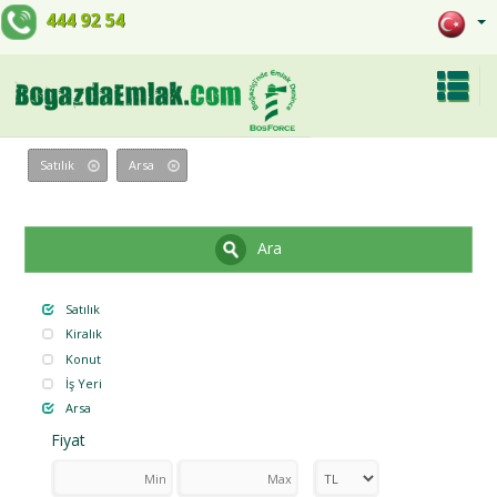
444 92 54
Satılık
Arsa
Ara
Satılık
Kiralık
Konut
İş Yeri
Arsa
Fiyat