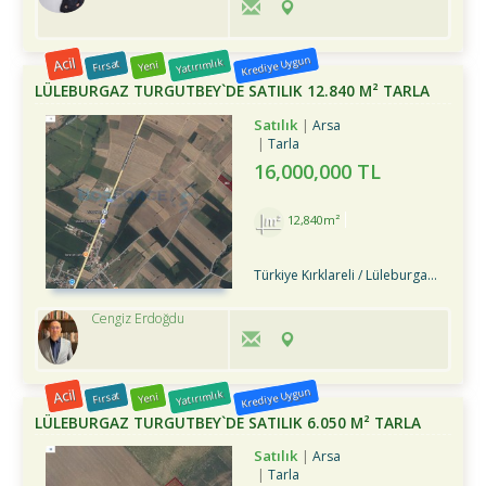
Acil
Krediye Uygun
Yatırımlık
Fırsat
Yeni
LÜLEBURGAZ TURGUTBEY`DE SATILIK 12.840 M² TARLA
Satılık
Arsa
Tarla
16,000,000 TL
12,840m²
Türkiye Kırklareli / Lüleburgaz
/ Tur
Cengiz Erdoğdu
Acil
Krediye Uygun
Yatırımlık
Fırsat
Yeni
LÜLEBURGAZ TURGUTBEY`DE SATILIK 6.050 M² TARLA
Satılık
Arsa
Tarla