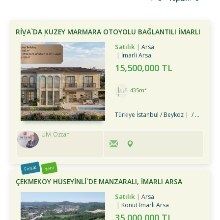
RIVA`DA KUZEY MARMARA OTOYOLU BAĞLANTILI İMARLI
MÜSTAKIL ARSA
Satılık
Arsa
İmarli Arsa
15,500,000 TL
435m²
Türkiye İstanbul / Beykoz
/ Riva Köyü
Ulvi Özcan
Fırsat
Yeni
ÇEKMEKÖY HÜSEYINLI`DE MANZARALI, İMARLI ARSA
Satılık
Arsa
Konut İmarlı Arsa
35,000,000 TL