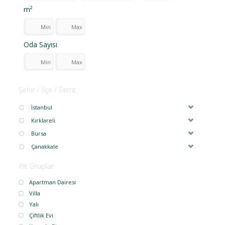
m²
Oda Sayısı
Şehir / İlçe / Semt
İstanbul
Kırklareli
Bursa
Çanakkale
Alt Gruplar
Apartman Dairesi
Villa
Yalı
Çiftlik Evi