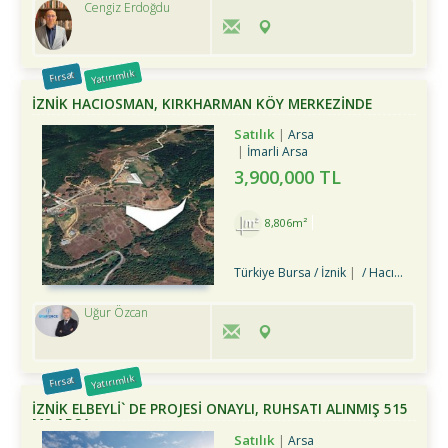
Cengiz Erdoğdu
Yatırımlık
Fırsat
İZNİK HACIOSMAN, KIRKHARMAN KÖY MERKEZİNDE
SATILIK TARLA
Satılık
Arsa
İmarli Arsa
3,900,000 TL
8,806m²
Türkiye Bursa / İznik
/ Hacıosman Köyü
Uğur Özcan
Yatırımlık
Fırsat
İZNİK ELBEYLİ` DE PROJESİ ONAYLI, RUHSATI ALINMIŞ 515
M2 ARSA
Satılık
Arsa