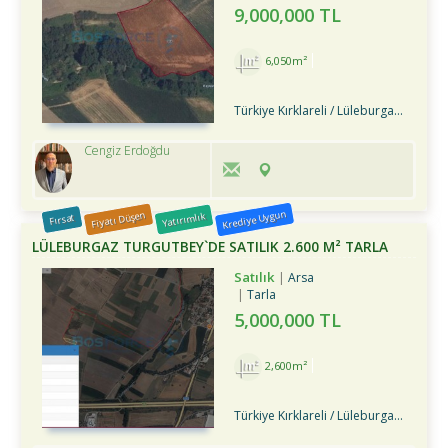
9,000,000 TL
6,050m²
Türkiye Kırklareli / Lüleburgaz
/ Tur
Cengiz Erdoğdu
Krediye Uygun
Fiyatı Düşen
Yatırımlık
Fırsat
LÜLEBURGAZ TURGUTBEY`DE SATILIK 2.600 M² TARLA
Satılık
Arsa
Tarla
5,000,000 TL
2,600m²
Türkiye Kırklareli / Lüleburgaz
/ Tur