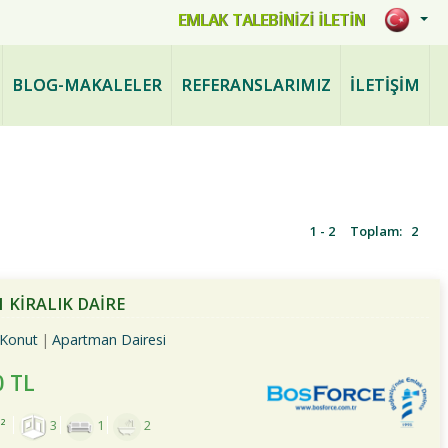
mlak.com
EMLAK TALEBİNİZİ İLETİN
BLOG-MAKALELER
REFERANSLARIMIZ
İLETİŞİM
1 - 2
Toplam:
2
 KİRALIK DAİRE
Konut
Apartman Dairesi
0 TL
²
3
1
2