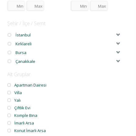
Şehir / İlçe / Semt
İstanbul
Kırklareli
Bursa
Çanakkale
Alt Gruplar
Apartman Dairesi
Villa
Yalı
Çiftlik Evi
Komple Bina
İmarli Arsa
Konut İmarlı Arsa