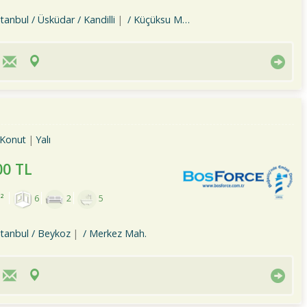
stanbul / Üsküdar
/ Kandilli
/ Küçüksu Mah.
Konut
Yalı
00 TL
²
6
2
5
stanbul / Beykoz
/ Merkez Mah.