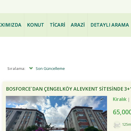
ve PAZARLAMA - www.bogazdae
KIMIZDA
KONUT
TİCARİ
ARAZİ
DETAYLI ARAMA
Sıralama:
Son Güncelleme
BOSFORCE`DAN ÇENGELKÖY ALEVKENT SİTESİNDE 3+1
Kiralık
65,00
125m