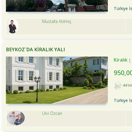
Türkiye İ
Mustafa Atılmış
BEYKOZ`DA KİRALIK YALI
Kiralık
950,0
441m
Türkiye İ
Ulvi Özcan