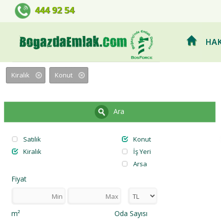
BOSFORCE EMLAK GELİŞTİRME 
444 92 54
HAK
Kiralık
Konut
Ara
Satılık
Konut
Kiralık
İş Yeri
Arsa
Fiyat
m²
Oda Sayısı