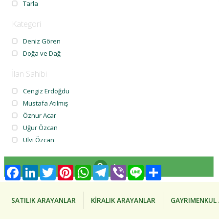
Tarla
Kategori
Deniz Gören
Doğa ve Dağ
İlan Sahibi
Cengiz Erdoğdu
Mustafa Atılmış
Öznur Acar
Uğur Özcan
Ulvi Özcan
Ara
Facebook
LinkedIn
Twitter
Pinterest
WhatsApp
Telegram
Viber
Line
Share
SATILIK ARAYANLAR
KİRALIK ARAYANLAR
GAYRIMENKUL 