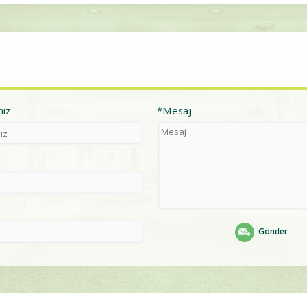
nız
*Mesaj
Gönder