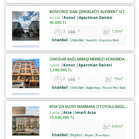
BOSFORCE`DAN ÇENGELKÖY ALEVKENT SİTESİNDE 3+1 KİRALIK DAİRE
Kiralık
Konut
Apartman Dairesi
65,000 TL
3
1
125m²
İstanbul
Üsküdar
Kandilli
Küçüksu Mah.
ÜSKÜDAR BAĞLARBAŞI MERKEZİ KONUMDA SATILIK 2+1 DAİRE
Satılık
Konut
Apartman Dairesi
5,500,000 TL
2
1
75m²
İstanbul
Üsküdar
Bağlarbaşı
Murat Reis Mah.
RIVA`DA KUZEY MARMARA OTOYOLU BAĞLANTILI İMARLI MÜSTAKIL ARSA
Satılık
Arsa
İmarli Arsa
15,500,000 TL
435m²
İstanbul
Beykoz
Köyler
Riva Köyü