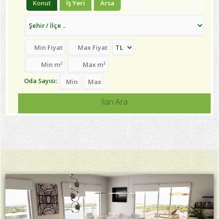
Konut
İş Yeri
Arsa
Oda Sayısı:
İlan Ara