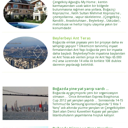
Çengelköy Ağaoğlu My Home ; kentin
karmaşasından uzak sakin bir bölgede
bulunmasına rağmen ana yollara, Boğaziçi
Köprüsü’ne , Fatih Sultan Mehmet Köprüsü'ne ,
çevreyollarına , vapur iskelelerine , (Çengelköy ,
Kandilli , Anadoluhisarı , Beylerbeyi , Üsküdar) ,
metrobuse ve hertür toplu ulaşıma yakın bir
konumdadır.
Beylerbeyi Ant Teras
Boğazda emlak piyasası yeni bir projeye daha ev
sahipliği yapıyor ? Ülkemizin tanınmış inşaat
firmalarından Ant Yapı boğazda yeni bir inşaata
daha başladı. Beylerbeyi?nde inşaatına başlanılan
ve Ant Teras adı verilen proje ile Ant Yapı 65.000
m2 arsa üzerinde 14 villa ile birlikte 108 dublex
dairenin yapılacağı belirtildi.
Boğazda yine yat yarışı vardı …
Boğazda ay geçmiyorki yeni bir organizasyon
olmasın … Önce Amerikan Express Bosphorus
Cup 2012 yat yarışları yapıldı … Sonrasında 14-15
Temmuz’da Samsung sponsorluğunda “2 Kıta 1
Yarış” adı altında yüzme yarışları ve Çengelköyden
Start alan Deniz Kuvvetleri Kupası yat yarışları
İstanbulluların yaşamlarına hoşluk katıyor.