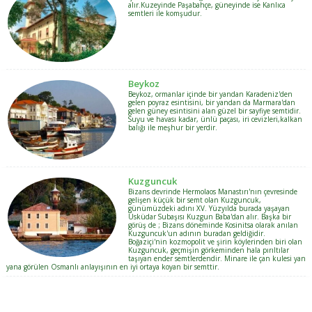
alır.Kuzeyinde Paşabahçe, güneyinde ise Kanlıca
semtleri ile komşudur.
Beykoz
Beykoz, ormanlar içinde bir yandan Karadeniz'den
gelen poyraz esintisini, bir yandan da Marmara'dan
gelen güney esintisini alan güzel bir sayfiye semtidir.
Suyu ve havası kadar, ünlü paçası, iri cevizleri,kalkan
balığı ile meşhur bir yerdir.
Kuzguncuk
Bizans devrinde Hermolaos Manastırı'nın çevresinde
gelişen küçük bir semt olan Kuzguncuk,
günümüzdeki adını XV. Yüzyılda burada yaşayan
Üsküdar Subaşısı Kuzgun Baba'dan alır. Başka bir
görüş de ; Bizans döneminde Kosinitsa olarak anılan
Kuzguncuk'un adının buradan geldiğidir.
Boğaziçi'nin kozmopolit ve şirin köylerinden biri olan
Kuzguncuk, geçmişin görkeminden hala pırıltılar
taşıyan ender semtlerdendir. Minare ile çan kulesi yan
yana görülen Osmanlı anlayışının en iyi ortaya koyan bir semttir.