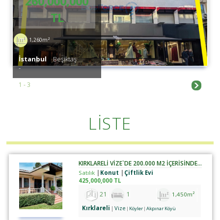
260,000,000
TL
1,260m²
İstanbul
Beşiktaş
-
1 - 3
LİSTE
KIRKLARELİ VİZE`DE 200.000 M2 İÇERİSİNDE SATILIK ÇİFTLİK
Satılık
Konut
Çiftlik Evi
425,000,000 TL
21
1
1,450m²
Kırklareli
Vize
Köyler
Akpınar Köyü