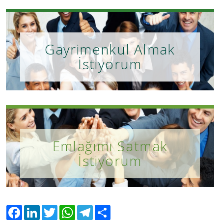
Gayrimenkul Almak
İstiyorum
Emlağımı Satmak
İstiyorum
Facebook
LinkedIn
Twitter
WhatsApp
Telegram
Share