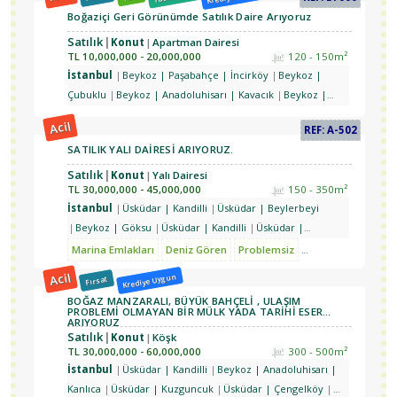
Kavacık
Boğaziçi Geri Görünümde Satılık Daire Arıyoruz
Satılık
Konut
Apartman Dairesi
TL
10,000,000 - 20,000,000
120 - 150m²
İstanbul
Beykoz | Paşabahçe | İncirköy
Beykoz |
Çubuklu
Beykoz | Anadoluhisarı | Kavacık
Beykoz |
Göksu
Beykoz | Yeni Mahalle
Beykoz | Göksu |
Acil
REF: A-502
Göztepe
Üsküdar | Kandilli
Üsküdar | Çengelköy
SATILIK YALI DAİRESİ ARIYORUZ.
Üsküdar | Beylerbeyi | Burhaniye
Üsküdar | Beylerbeyi
| Küplüce
Üsküdar | Kuzguncuk
Üsküdar | Nakkaştepe
Satılık
Konut
Yalı Dairesi
TL
30,000,000 - 45,000,000
150 - 350m²
| Kuzguncuk
İstanbul
Üsküdar | Kandilli
Üsküdar | Beylerbeyi
Beykoz | Göksu
Üsküdar | Kandilli
Üsküdar |
Çengelköy
Üsküdar | Beylerbeyi
Üsküdar | Kandilli |
Marina Emlakları
Deniz Gören
Problemsiz
Özel Yapım
Luks
Kuleli
Acil
Krediye Uygun
Fırsat
BOĞAZ MANZARALI, BÜYÜK BAHÇELİ , ULAŞIM
PROBLEMİ OLMAYAN BİR MÜLK YADA TARİHİ ESER
ARIYORUZ
Satılık
Konut
Köşk
TL
30,000,000 - 60,000,000
300 - 500m²
İstanbul
Üsküdar | Kandilli
Beykoz | Anadoluhisarı |
Kanlıca
Üsküdar | Kuzguncuk
Üsküdar | Çengelköy