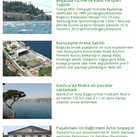
Boğazda Yüzme ve Kano Yarışları
Yapıldı
Türkiye Milli Olimpiyat Komitesi Başkanlığı
tarafından ilki 1989 yılında gerçekleştirilen
Boğaziçi Kıtalararası Yarışları"nın 24.cüsü
Samsung Ana Sponsorluğunda 2 Kıta 1 Yarış adı
altında Yüzme ve Kano Yarışları şeklinde 14-15
Temmuz 2012 tarihlerinde gerçekleştirildi.
Kuruçeşme Arena Satıldı
Boğazda emlak piyasasının en özel mülklerinden
olan Kuruçeşme Arena Arsası Vedat Aşçı’nın
Yönetim Kurulu Baikanlığı’nı yaptığı Astaş
Holding’e satıldı. Aldığımız bilgiye göre Astaş
buraya projede ufak tefek değişikliklerle yine 5
yıldızlı otel yapmayı planladığını ifade etti.
Kanlıca’da Rtük’e ait daireler
satılamadı
İstanbul’un incisi Boğaziçi’nde mülkiyeti Rtük’e
ait herbiri 178 m2 olan 4 + 1 iki daire ihaleye
çıkarıldı, ancak satılamadı.
Paşalimanı Un Değirmeni Artık Sinpaş’ın
Osmanlı'nın son dönemlerinde III. Selim devrinde
yaptırılan Paşalimanı Un Fabrikası (Paşalimanı