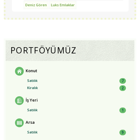
Üsküdar | Beylerbeyi
Üsküdar | Bahçelievler |
Deniz Gören
Luks Emlaklar
Bahçelıevler
Üsküdar | Çengelköy | Kirazlıtepe
Üsküdar
| Altunizade
Üsküdar | Beylerbeyi | Burhaniye
Üsküdar
| Merkez | Mimarsinan
PORTFÖYÜMÜZ
Konut
Satılık
7
Kiralık
2
İş Yeri
Satılık
1
Arsa
Satılık
9