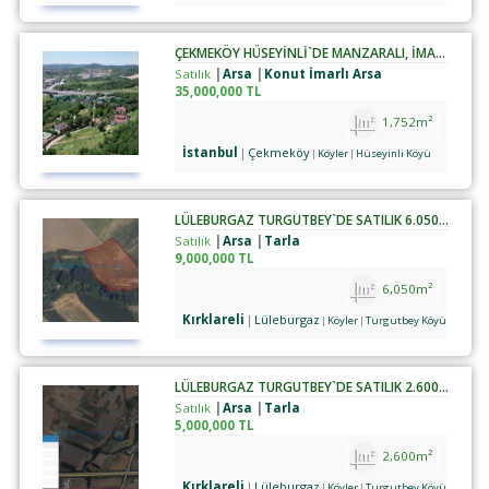
ÇEKMEKÖY HÜSEYINLI`DE MANZARALI, İMARLI ARSA
Satılık
Arsa
Konut İmarlı Arsa
35,000,000 TL
1,752m²
İstanbul
Çekmeköy
Köyler
Hüseyinli Köyü
LÜLEBURGAZ TURGUTBEY`DE SATILIK 6.050 M² TARLA
Satılık
Arsa
Tarla
9,000,000 TL
6,050m²
Kırklareli
Lüleburgaz
Köyler
Turgutbey Köyü
LÜLEBURGAZ TURGUTBEY`DE SATILIK 2.600 M² TARLA
Satılık
Arsa
Tarla
5,000,000 TL
2,600m²
Kırklareli
Lüleburgaz
Köyler
Turgutbey Köyü