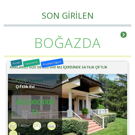
SON GİRİLEN
BOĞAZDA
Krediye Uygun
Yatırımlık
Fırsat
KIRKLARELİ VİZE`DE 200.000 M2 İÇERİSİNDE SATILIK ÇİFTLİK
Satılık
Konut
Çiftlik Evi
425,000,000
TL
1,450m²
21
1
9