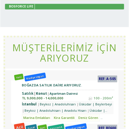
BOSFORCE LIFE
MÜŞTERİLERİMİZ İÇİN
ARIYORUZ
Krediye Uygun
Yeni
REF: A-505
BOĞAZDA SATILIK DAİRE ARIYORUZ.
Satılık
Konut
Apartman Dairesi
TL
9,000,000 - 14,000,000
100 - 200m²
İstanbul
Beykoz | Anadoluhisarı
Üsküdar | Beylerbeyi
Beykoz | Anadoluhisarı | Anadolu Hisarı
Üsküdar |
Kandilli
Üsküdar | Beylerbeyi
Üsküdar | Çengelköy |
Marina Emlakları
Kira Garantili
Deniz Gören
Yatırımlık
Doğa
Güzeltepe
Beykoz | Göksu
Beykoz | Anadoluhisarı |
Acil
Krediye Uygun
Yatırımlık
Fırsat
Yeni
REF: BF600