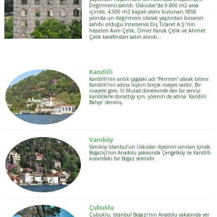
Değirmeni) satıldı. Üsküdar'da 9.800 m2 arsa
içinde, 4.500 m2 kapalı alanı bulunan,1858
yılında un değirmeni olarak yaptırılan binanın
sahibi olduğu İnterservis Dış Ticaret A.Ş.’nin
hisseleri Avni Çelik, Ömer Faruk Çelik ve Ahmet
Çelik tarafından satın alındı…
Kandilli
Kandilli‘nin antik çağdaki adı “Perriron” olarak bilinir.
Kandilli’nin adına ilişkin birçok rivayet vardır. Bir
rivayete göre, IV.Murad döneminde dev bir serviyi
kandillerle donattığı için, yörenin de adına `Kandilli
Bahçe` denmiş.
Vaniköy
Vaniköy İstanbul’un Üsküdar ilçesinin sınırları içinde
Boğaziçi’nin Anadolu yakasında Çengelköy ile Kandilli
arasındaki bir Boğaz semtidir.
Çubuklu
Çubuklu, İstanbul Boğazı’nın Anadolu yakasında yer