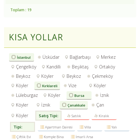
Toplam : 19
KISA YOLLAR
Üsküdar
Bağlarbaşı
Merkez
İstanbul
Çengelköy
Kandilli
Beşiktaş
Ortaköy
Beykoz
Köyler
Beykoz
Çekmeköy
Köyler
Vize
Köyler
Kırklareli
Lüleburgaz
Köyler
İznik
Bursa
Köyler
İznik
Çan
Çanakkale
Köyler
Satış Tipi:
Satılık
Kiralık
Tipi:
Apartman Dairesi
Villa
Yalı
Çiftlik Evi
Komple Bina
İmarli Arsa