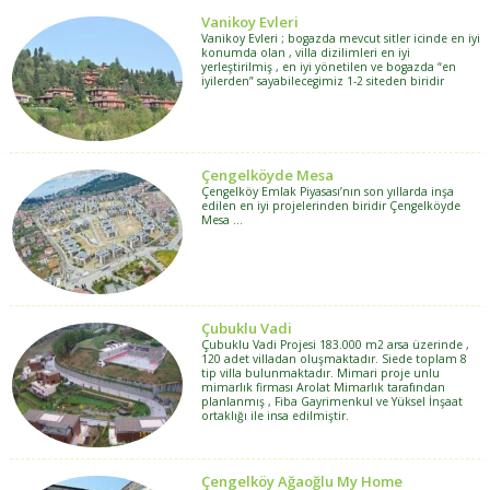
Vanikoy Evleri
Vanikoy Evleri ; bogazda mevcut sitler icinde en iyi
konumda olan , villa dizilimleri en iyi
yerleştirilmiş , en iyi yönetilen ve bogazda “en
iyilerden” sayabilecegimiz 1-2 siteden biridir
Çengelköyde Mesa
Çengelköy Emlak Piyasası’nın son yıllarda inşa
edilen en iyi projelerinden biridir Çengelköyde
Mesa …
Çubuklu Vadi
Çubuklu Vadi Projesi 183.000 m2 arsa üzerinde ,
120 adet villadan oluşmaktadır. Siede toplam 8
tip villa bulunmaktadır. Mimari proje unlu
mimarlık firması Arolat Mimarlık tarafından
planlanmış , Fiba Gayrimenkul ve Yüksel İnşaat
ortaklığı ile insa edilmiştir.
Çengelköy Ağaoğlu My Home