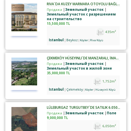
RIVA`DA KUZEY MARMARA OTOYOLU BAĞLANTILI İMARLI MÜSTAKIL ARSA
Продажа
Земельный участок
Земельный участок с разрешением
на строительство
15,500,000 TL
435m²
Istanbul
Beykoz
Köyler
Riva Köyü
ÇEKMEKÖY HÜSEYINLI`DE MANZARALI, İMARLI ARSA
Продажа
Земельный участок
Земельный участок в жилой зоне
35,000,000 TL
1,752m²
Istanbul
Çekmeköy
Köyler
Hüseyinli Köyü
LÜLEBURGAZ TURGUTBEY`DE SATILIK 6.050 M² TARLA
Продажа
Земельный участок
Поле
9,000,000 TL
6,050m²