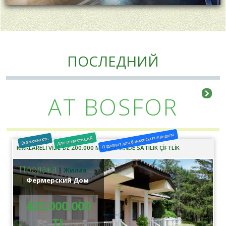
ПОСЛЕДНИЙ
AT BOSFOR
Подходит для банковского кредита
Для инвестиций
Возможность
KIRKLARELİ VİZE`DE 200.000 M2 İÇERİSİNDE SATILIK ÇİFTLİK
Продажа
Жилая недвижимость
Фермерский Дом
425,000,000
TL