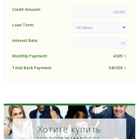
Credit Amount:
Loan Term:
Interest Rate:
Monthly Payment:
4.505
TL
Total Back Payment:
540.556
TL
Хотите купить
недвижимость