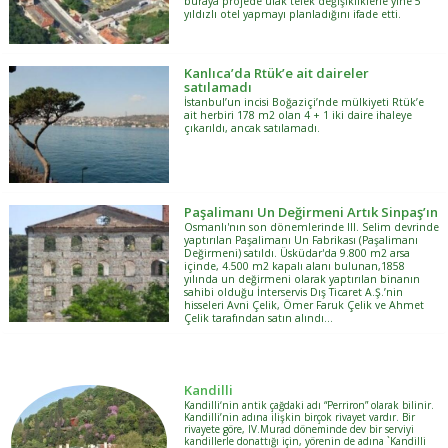
buraya projede ufak tefek değişikliklerle yine 5
yıldızlı otel yapmayı planladığını ifade etti.
Kanlıca’da Rtük’e ait daireler
satılamadı
İstanbul’un incisi Boğaziçi’nde mülkiyeti Rtük’e
ait herbiri 178 m2 olan 4 + 1 iki daire ihaleye
çıkarıldı, ancak satılamadı.
Paşalimanı Un Değirmeni Artık Sinpaş’ın
Osmanlı'nın son dönemlerinde III. Selim devrinde
yaptırılan Paşalimanı Un Fabrikası (Paşalimanı
Değirmeni) satıldı. Üsküdar'da 9.800 m2 arsa
içinde, 4.500 m2 kapalı alanı bulunan,1858
yılında un değirmeni olarak yaptırılan binanın
sahibi olduğu İnterservis Dış Ticaret A.Ş.’nin
hisseleri Avni Çelik, Ömer Faruk Çelik ve Ahmet
Çelik tarafından satın alındı…
Kandilli
Kandilli‘nin antik çağdaki adı “Perriron” olarak bilinir.
Kandilli’nin adına ilişkin birçok rivayet vardır. Bir
rivayete göre, IV.Murad döneminde dev bir serviyi
kandillerle donattığı için, yörenin de adına `Kandilli