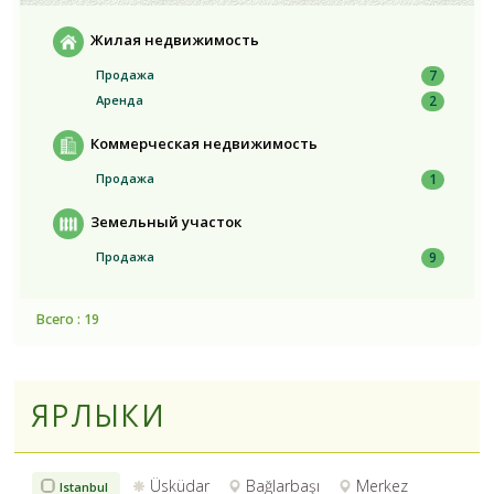
Жилая недвижимость
Продажа
7
Аренда
2
Коммерческая недвижимость
Продажа
1
Земельный участок
Продажа
9
Всего : 19
ЯРЛЫКИ
Üsküdar
Bağlarbaşı
Merkez
Istanbul