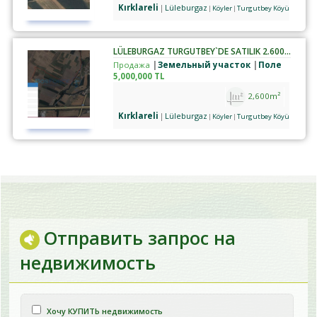
Kırklareli
Lüleburgaz
Köyler
Turgutbey Köyü
LÜLEBURGAZ TURGUTBEY`DE SATILIK 2.600 M² TARLA
Продажа
Земельный участок
Поле
5,000,000 TL
2,600m²
Kırklareli
Lüleburgaz
Köyler
Turgutbey Köyü
Отправить запрос на
недвижимость
Хочу КУПИТЬ недвижимость