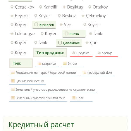
Çengelköy
Kandilli
Beşiktaş
Ortaköy
Beykoz
Köyler
Beykoz
Çekmeköy
Köyler
Vize
Köyler
Kırklareli
Lüleburgaz
Köyler
İznik
Bursa
Köyler
İznik
Çan
Çanakkale
Köyler
Тип продажи:
Продажа
Аренда
Тип:
квартира
Вилла
Резиденция на первой береговой линии
Фермерский Дом
Здание полностью
Земельный участок с разрешением на строительство
Земельный участок в жилой зоне
Поле
Кредитный расчет