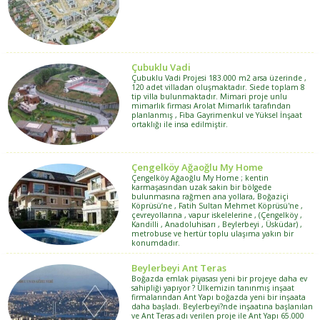
Çubuklu Vadi
Çubuklu Vadi Projesi 183.000 m2 arsa üzerinde ,
120 adet villadan oluşmaktadır. Siede toplam 8
tip villa bulunmaktadır. Mimari proje unlu
mimarlık firması Arolat Mimarlık tarafından
planlanmış , Fiba Gayrimenkul ve Yüksel İnşaat
ortaklığı ile insa edilmiştir.
Çengelköy Ağaoğlu My Home
Çengelköy Ağaoğlu My Home ; kentin
karmaşasından uzak sakin bir bölgede
bulunmasına rağmen ana yollara, Boğaziçi
Köprüsü’ne , Fatih Sultan Mehmet Köprüsü'ne ,
çevreyollarına , vapur iskelelerine , (Çengelköy ,
Kandilli , Anadoluhisarı , Beylerbeyi , Üsküdar) ,
metrobuse ve hertür toplu ulaşıma yakın bir
konumdadır.
Beylerbeyi Ant Teras
Boğazda emlak piyasası yeni bir projeye daha ev
sahipliği yapıyor ? Ülkemizin tanınmış inşaat
firmalarından Ant Yapı boğazda yeni bir inşaata
daha başladı. Beylerbeyi?nde inşaatına başlanılan
ve Ant Teras adı verilen proje ile Ant Yapı 65.000