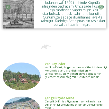
bulunan yalı 1699 tarihinde Köprülü
ailesinden Sadrazam Amcazade Hüseyin
Paşa tarafından yaptırılmıştır. Yalı
İstanbul’daki en eski sahilhane konuttur.
Günümüze sadece divanhanesi ayakta
kalmıştır. Karlofça Antlaşmasının taslakları
bu yalıda hazırlanmıştır...
Vanikoy Evleri
Vanikoy Evleri ; bogazda mevcut sitler icinde en iyi
konumda olan , villa dizilimleri en iyi
yerleştirilmiş , en iyi yönetilen ve bogazda “en
iyilerden” sayabilecegimiz 1-2 siteden biridir
Çengelköyde Mesa
Çengelköy Emlak Piyasası’nın son yıllarda inşa
edilen en iyi projelerinden biridir Çengelköyde
Mesa …