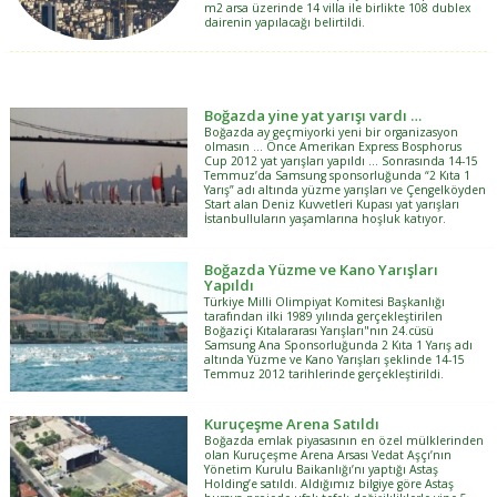
m2 arsa üzerinde 14 villa ile birlikte 108 dublex
dairenin yapılacağı belirtildi.
Boğazda yine yat yarışı vardı …
Boğazda ay geçmiyorki yeni bir organizasyon
olmasın … Önce Amerikan Express Bosphorus
Cup 2012 yat yarışları yapıldı … Sonrasında 14-15
Temmuz’da Samsung sponsorluğunda “2 Kıta 1
Yarış” adı altında yüzme yarışları ve Çengelköyden
Start alan Deniz Kuvvetleri Kupası yat yarışları
İstanbulluların yaşamlarına hoşluk katıyor.
Boğazda Yüzme ve Kano Yarışları
Yapıldı
Türkiye Milli Olimpiyat Komitesi Başkanlığı
tarafından ilki 1989 yılında gerçekleştirilen
Boğaziçi Kıtalararası Yarışları"nın 24.cüsü
Samsung Ana Sponsorluğunda 2 Kıta 1 Yarış adı
altında Yüzme ve Kano Yarışları şeklinde 14-15
Temmuz 2012 tarihlerinde gerçekleştirildi.
Kuruçeşme Arena Satıldı
Boğazda emlak piyasasının en özel mülklerinden
olan Kuruçeşme Arena Arsası Vedat Aşçı’nın
Yönetim Kurulu Baikanlığı’nı yaptığı Astaş
Holding’e satıldı. Aldığımız bilgiye göre Astaş