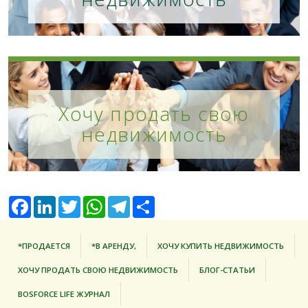
Хочу продать свою
недвижимость
Facebook
LinkedIn
Twitter
WhatsApp
Telegram
Share
*ПРОДАЕТСЯ
*В АРЕНДУ,
ХОЧУ КУПИТЬ НЕДВИЖИМОСТЬ
ХОЧУ ПРОДАТЬ СВОЮ НЕДВИЖИМОСТЬ
БЛОГ-СТАТЬИ
BOSFORCE LIFE ЖУРНАЛ