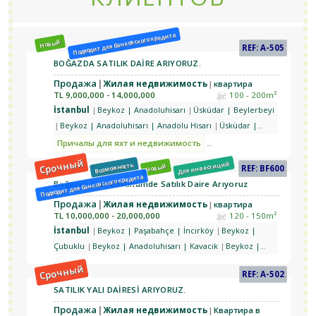
Подходит для банковского кредита
Новый
REF: A-505
BOĞAZDA SATILIK DAİRE ARIYORUZ.
Продажа
Жилая недвижимость
квартира
TL
9,000,000 - 14,000,000
100 - 200m²
İstanbul
Beykoz | Anadoluhisarı
Üsküdar | Beylerbeyi
Beykoz | Anadoluhisarı | Anadolu Hisarı
Üsküdar |
Kandilli
Üsküdar | Beylerbeyi
Üsküdar | Çengelköy |
Причалы для яхт и недвижимость
С гарантированным рен
Güzeltepe
Beykoz | Göksu
Beykoz | Anadoluhisarı |
Срочный
Для инвестиций
Возможность
Новый
REF: BF600
Kavacık
Подходит для банковского кредита
Boğaziçi Geri Görünümde Satılık Daire Arıyoruz
Продажа
Жилая недвижимость
квартира
TL
10,000,000 - 20,000,000
120 - 150m²
İstanbul
Beykoz | Paşabahçe | İncirköy
Beykoz |
Çubuklu
Beykoz | Anadoluhisarı | Kavacık
Beykoz |
Göksu
Beykoz | Yeni Mahalle
Beykoz | Göksu |
Срочный
REF: A-502
Göztepe
Üsküdar | Kandilli
Üsküdar | Çengelköy
SATILIK YALI DAİRESİ ARIYORUZ.
Üsküdar | Beylerbeyi | Burhaniye
Üsküdar | Beylerbeyi
| Küplüce
Üsküdar | Kuzguncuk
Üsküdar | Nakkaştepe
Продажа
Жилая недвижимость
Квартира в