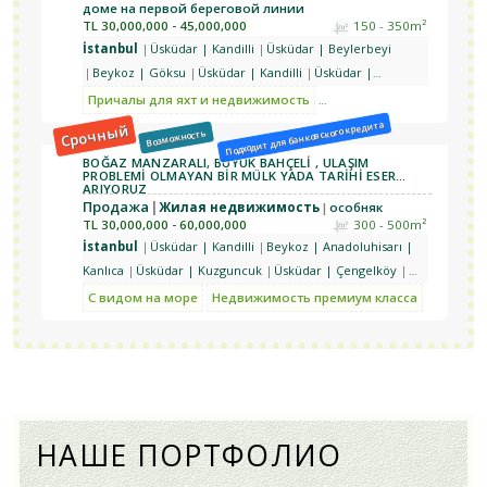
доме на первой береговой линии
| Kuzguncuk
TL
30,000,000 - 45,000,000
150 - 350m²
İstanbul
Üsküdar | Kandilli
Üsküdar | Beylerbeyi
Beykoz | Göksu
Üsküdar | Kandilli
Üsküdar |
Çengelköy
Üsküdar | Beylerbeyi
Üsküdar | Kandilli |
Причалы для яхт и недвижимость
С видом на море
Без о
Kuleli
Подходит для банковского кредита
Срочный
Возможность
BOĞAZ MANZARALI, BÜYÜK BAHÇELİ , ULAŞIM
PROBLEMİ OLMAYAN BİR MÜLK YADA TARİHİ ESER
ARIYORUZ
Продажа
Жилая недвижимость
особняк
TL
30,000,000 - 60,000,000
300 - 500m²
İstanbul
Üsküdar | Kandilli
Beykoz | Anadoluhisarı |
Kanlıca
Üsküdar | Kuzguncuk
Üsküdar | Çengelköy
Üsküdar | Beylerbeyi
Üsküdar | Bahçelievler |
С видом на море
Недвижимость премиум класса
Bahçelıevler
Üsküdar | Çengelköy | Kirazlıtepe
Üsküdar
| Altunizade
Üsküdar | Beylerbeyi | Burhaniye
Üsküdar
| Merkez | Mimarsinan
НАШЕ ПОРТФОЛИО