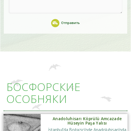
Отправить
БОСФОРСКИЕ
ОСОБНЯКИ
Anadoluhisarı Köprülü Amcazade
Hüseyin Paşa Yalısı
İstanbul’da Boğaziçi’nde Anadoluhisarı’nda