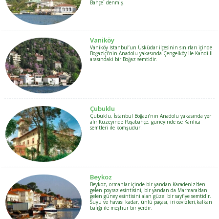
Bahçe` denmiş.
Vaniköy
Vaniköy İstanbul’un Üsküdar ilçesinin sınırları içinde
Boğaziçi’nin Anadolu yakasında Çengelköy ile Kandilli
arasındaki bir Boğaz semtidir.
Çubuklu
Çubuklu, İstanbul Boğazı’nın Anadolu yakasında yer
alır.Kuzeyinde Paşabahçe, güneyinde ise Kanlıca
semtleri ile komşudur.
Beykoz
Beykoz, ormanlar içinde bir yandan Karadeniz'den
gelen poyraz esintisini, bir yandan da Marmara'dan
gelen güney esintisini alan güzel bir sayfiye semtidir.
Suyu ve havası kadar, ünlü paçası, iri cevizleri,kalkan
balığı ile meşhur bir yerdir.