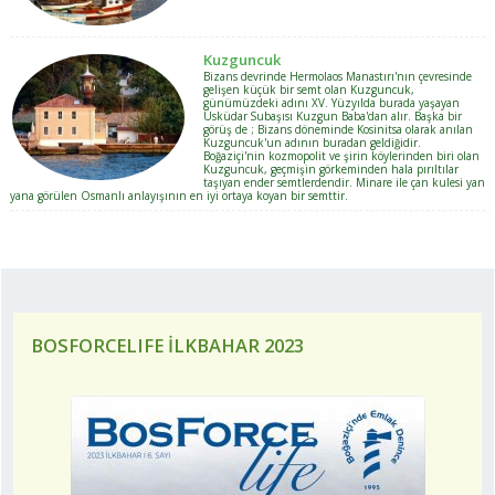
Kuzguncuk
Bizans devrinde Hermolaos Manastırı'nın çevresinde
gelişen küçük bir semt olan Kuzguncuk,
günümüzdeki adını XV. Yüzyılda burada yaşayan
Üsküdar Subaşısı Kuzgun Baba'dan alır. Başka bir
görüş de ; Bizans döneminde Kosinitsa olarak anılan
Kuzguncuk'un adının buradan geldiğidir.
Boğaziçi'nin kozmopolit ve şirin köylerinden biri olan
Kuzguncuk, geçmişin görkeminden hala pırıltılar
taşıyan ender semtlerdendir. Minare ile çan kulesi yan
yana görülen Osmanlı anlayışının en iyi ortaya koyan bir semttir.
BOSFORCELIFE İLKBAHAR 2023