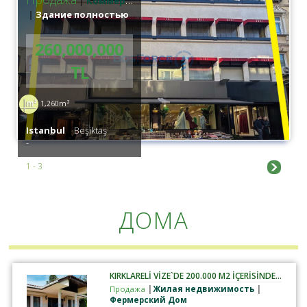
Коммерческая недвижимость
Здание полностью
260,000,000
TL
1,260m²
Istanbul
Beşiktaş
-
1 - 3
ДОМА
KIRKLARELİ VİZE`DE 200.000 M2 İÇERİSİNDE SATILIK ÇİFTLİK
Продажа
Жилая недвижимость
Фермерский Дом