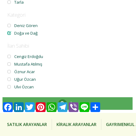
Tarla
Kategori
Deniz Gören
Doğa ve Dağ
İlan Sahibi
Cengiz Erdoğdu
Mustafa Atılmış
Öznur Acar
Uğur Özcan
Ulvi Özcan
Ara
Facebook
LinkedIn
Twitter
Pinterest
WhatsApp
Telegram
Viber
Line
Share
SATILIK ARAYANLAR
KİRALIK ARAYANLAR
GAYRIMENKUL 