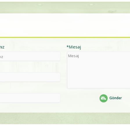
nız
*Mesaj
Gönder