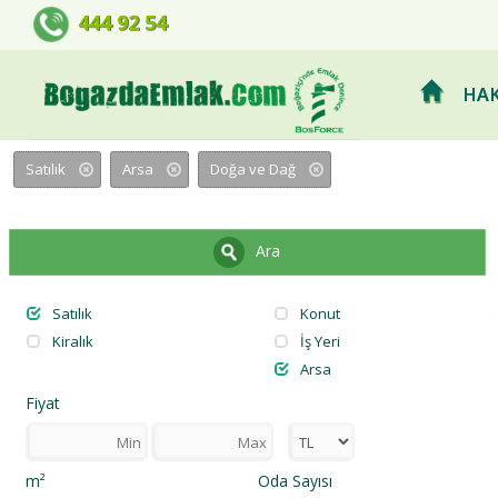
BOSFORCE EMLAK GELİŞTİRME 
444 92 54
HAK
Satılık
Arsa
Doğa ve Dağ
Ara
Satılık
Konut
Kiralık
İş Yeri
Arsa
Fiyat
m²
Oda Sayısı