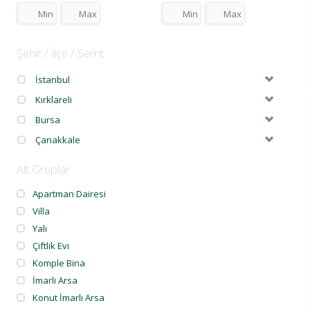
Şehir / İlçe / Semt
İstanbul
Kırklareli
Bursa
Çanakkale
Alt Gruplar
Apartman Dairesi
Villa
Yalı
Çiftlik Evi
Komple Bina
İmarli Arsa
Konut İmarlı Arsa