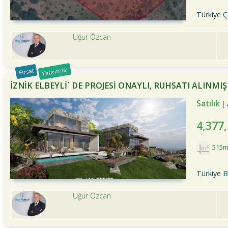
Türkiye Ç
Uğur Özcan
Yatırımlık
Fırsat
İZNİK ELBEYLİ` DE PROJESİ ONAYLI, RUHSATI ALINMIŞ
Satılık
4,377
515m
Türkiye B
Uğur Özcan