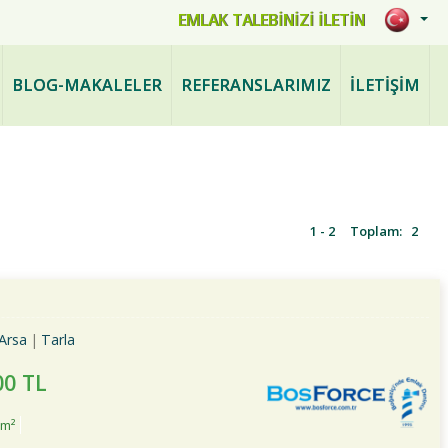
mlak.com
EMLAK TALEBİNİZİ İLETİN
BLOG-MAKALELER
REFERANSLARIMIZ
İLETİŞİM
1 - 2
Toplam:
2
Arsa
Tarla
00 TL
0m²