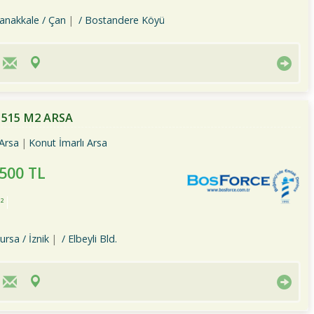
anakkale / Çan
/ Bostandere Köyü
 515 M2 ARSA
Arsa
Konut İmarlı Arsa
,500 TL
²
ursa / İznik
/ Elbeyli Bld.