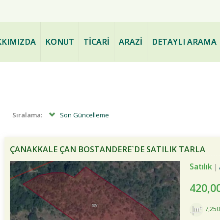
ve PAZARLAMA - www.bogazdae
KIMIZDA
KONUT
TİCARİ
ARAZİ
DETAYLI ARAMA
Sıralama:
Son Güncelleme
ÇANAKKALE ÇAN BOSTANDERE`DE SATILIK TARLA
Satılık
420,0
7,25