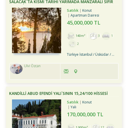
SALACAK`TA KISMİ TARİHİ YARIMADA MANZARALI SIFIR
3+1 DAİRE
Satılık
Konut
Apartman Dairesi
45,000,000 TL
140m²
3
1
2
Türkiye İstanbul / Üsküdar
/ Merkez
Ulvi Özcan
KANDILLI ABUD EFENDI YALI`SININ 15,24/100 HISSESI
SATILIKTIR
Satılık
Konut
Yalı
170,000,000 TL
1,900m²
17