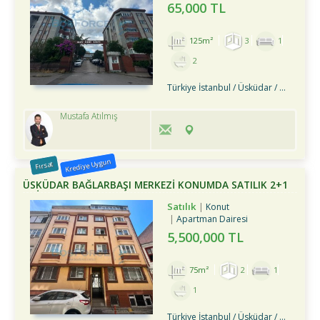
65,000 TL
125m²
3
1
2
Türkiye İstanbul / Üsküdar
/ Kandilli
Mustafa Atılmış
Krediye Uygun
Fırsat
ÜSKÜDAR BAĞLARBAŞI MERKEZİ KONUMDA SATILIK 2+1
DAİRE
Satılık
Konut
Apartman Dairesi
5,500,000 TL
75m²
2
1
1
Türkiye İstanbul / Üsküdar
/ Bağlarbaşı