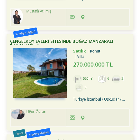
Mustafa Atılmış
Krediye Uygun
ÇENGELKÖY EVLERİ SİTESİNDE BOĞAZ MANZARALI
BAKIMLI VİLLA
Satılık
Konut
Villa
270,000,000 TL
520m²
6
2
5
Türkiye İstanbul / Üsküdar
/ Çengelköy
Uğur Özcan
Krediye Uygun
Fırsat