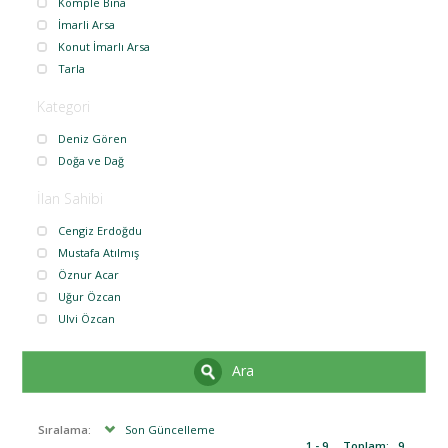
Komple Bina
İmarli Arsa
Konut İmarlı Arsa
Tarla
Kategori
Deniz Gören
Doğa ve Dağ
İlan Sahibi
Cengiz Erdoğdu
Mustafa Atılmış
Öznur Acar
Uğur Özcan
Ulvi Özcan
Ara
Sıralama:
Son Güncelleme
1 - 9
Toplam:
9