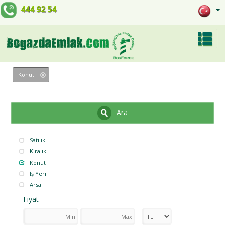
444 92 54
Konut
Ara
Satılık
Kiralık
Konut
İş Yeri
Arsa
Fiyat