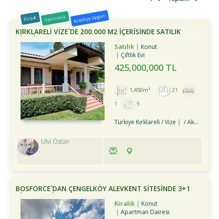
Krediye Uygun
Yatırımlık
Fırsat
KIRKLARELİ VİZE`DE 200.000 M2 İÇERİSİNDE SATILIK
ÇİFTLİK
Satılık
Konut
Çiftlik Evi
425,000,000 TL
1,450m²
21
1
9
Türkiye Kırklareli / Vize
/ Akpınar Köyü
Ulvi Özcan
BOSFORCE`DAN ÇENGELKÖY ALEVKENT SİTESİNDE 3+1
KİRALIK DAİRE
Kiralık
Konut
Apartman Dairesi