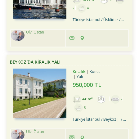
2
4
Türkiye İstanbul / Üsküdar
/ Kandilli
Ulvi Özcan
BEYKOZ`DA KİRALIK YALI
Kiralık
Konut
Yalı
950,000 TL
441m²
6
2
5
Türkiye İstanbul / Beykoz
/ Merkez Mah.
Ulvi Özcan