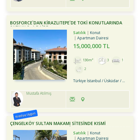
BOSFORCE`DAN KİRAZLITEPE`DE TOKİ KONUTLARINDA
SATILIK 3+1 DAİRE
Satılık
Konut
Apartman Dairesi
15,000,000 TL
130m²
3
1
2
Türkiye İstanbul / Üsküdar
/ Çengelköy
Mustafa Atılmış
Krediye Uygun
ÇENGELKÖY SULTAN MAKAMI SİTESİNDE KISMİ
MANZARALI BAHÇE DUBLEKSİ
Satılık
Konut
Apartman Dairesi