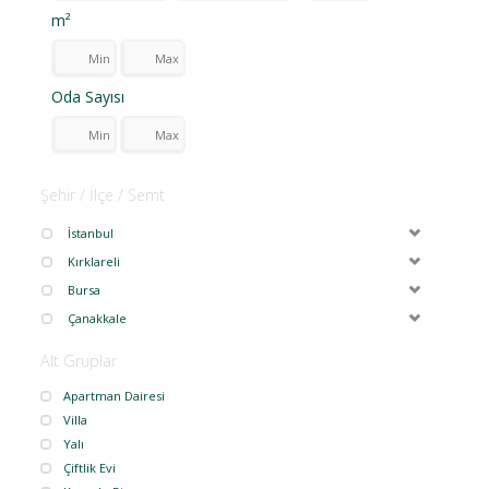
m²
Oda Sayısı
Şehir / İlçe / Semt
İstanbul
Kırklareli
Bursa
Çanakkale
Alt Gruplar
Apartman Dairesi
Villa
Yalı
Çiftlik Evi