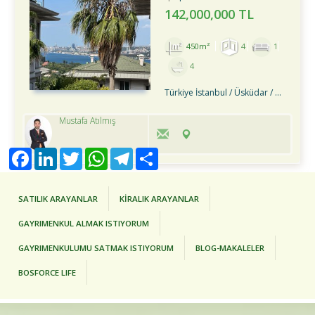
142,000,000 TL
450m²
4
1
4
Türkiye İstanbul / Üsküdar
/ Çengelköy
Mustafa Atılmış
Facebook
LinkedIn
Twitter
WhatsApp
Telegram
Share
SATILIK ARAYANLAR
KİRALIK ARAYANLAR
GAYRIMENKUL ALMAK ISTIYORUM
GAYRIMENKULUMU SATMAK ISTIYORUM
BLOG-MAKALELER
BOSFORCE LIFE